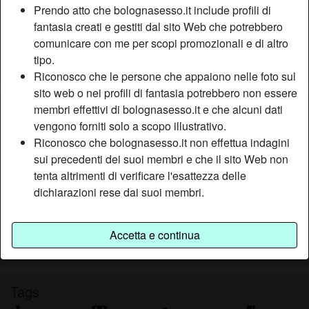
Prendo atto che bolognasesso.it include profili di
Relazione:
Single
fantasia creati e gestiti dal sito Web che potrebbero
Colore dei capelli:
Castana
comunicare con me per scopi promozionali e di altro
Colore degli occhi:
Castani
tipo.
Depilata:
Sì
Riconosco che le persone che appaiono nelle foto sul
sito web o nei profili di fantasia potrebbero non essere
Descrizione
membri effettivi di bolognasesso.it e che alcuni dati
person_pin
vengono forniti solo a scopo illustrativo.
Ho sempre ricevuto un'educazione rigida e nonostante i
Riconosco che bolognasesso.it non effettua indagini
miei genitori abbiano cercato di farmi crescere con dei sani
sui precedenti dei suoi membri e che il sito Web non
principi io ho sempre preferito vivere da ribelle. Quando
tenta altrimenti di verificare l'esattezza delle
posso esco di casa e vado alla ricerca di una facile
dichiarazioni rese dai suoi membri.
scopata, adoro cavalcare fino all'orgasmo!
Sta cercando
Accetta e continua
Uomo, Etero, Bisessuale
Tags