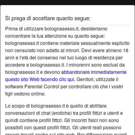
Si prega di accettare quanto segue:
Profilo di PuledraImpazzita
Prima di utilizzare bolognasesso.it, desideriamo
concentrare la tua attenzione su quanto segue:
bolognasesso.it contiene materiale sessualmente esplicito
non censurato non adatto ai minori. Devi avere almeno 18
anni e l'età del consenso nel tuo luogo di residenza per
accedere a bolognasesso.it. I minorenni sono esclusi da
bolognasesso.it e devono
abbandonare immediatamente
questo sito Web facendo clic qui.
Genitori, utilizzate il
software Parental Control per controllare ciò che i vostri
figli vedono online.
Lo scopo di bolognasesso.it è quello di abilitare
conversazioni di chat (erotiche) tra profili fittizi e utenti e
quindi contiene profili fittizi. Gli incontri fisici non sono
possibili con questi profili fittizi. Gli utenti reali possono
star
chat
Aggiungi
Chatta adesso
essere trovati anche sul sito web. Per differenziare questi