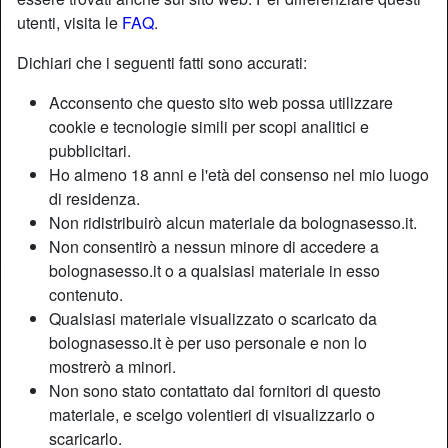
utenti, visita le
FAQ
.
Dichiari che i seguenti fatti sono accurati:
Acconsento che questo sito web possa utilizzare
cookie e tecnologie simili per scopi analitici e
pubblicitari.
Ho almeno 18 anni e l'età del consenso nel mio luogo
di residenza.
Non ridistribuirò alcun materiale da bolognasesso.it.
Non consentirò a nessun minore di accedere a
bolognasesso.it o a qualsiasi materiale in esso
contenuto.
Nickname:
PuledraImpazzita
Qualsiasi materiale visualizzato o scaricato da
Età:
34
bolognasesso.it è per uso personale e non lo
Paese:
Italia
mostrerò a minori.
Provincia:
Barletta-Andria-Trani
Non sono stato contattato dai fornitori di questo
Sesso:
Donna
materiale, e scelgo volentieri di visualizzarlo o
Sessualità:
Etero
scaricarlo.