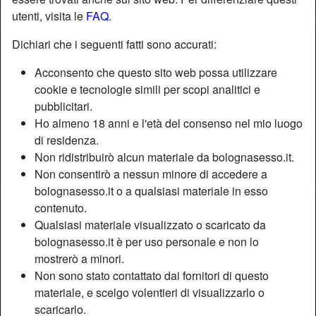
utenti, visita le
FAQ
.
Dichiari che i seguenti fatti sono accurati:
Acconsento che questo sito web possa utilizzare
cookie e tecnologie simili per scopi analitici e
pubblicitari.
Ho almeno 18 anni e l'età del consenso nel mio luogo
di residenza.
Non ridistribuirò alcun materiale da bolognasesso.it.
Non consentirò a nessun minore di accedere a
bolognasesso.it o a qualsiasi materiale in esso
contenuto.
Nickname:
Maritata
Qualsiasi materiale visualizzato o scaricato da
Età:
38
bolognasesso.it è per uso personale e non lo
Paese:
Italia
mostrerò a minori.
Provincia:
Bologna
Non sono stato contattato dai fornitori di questo
Sesso:
Donna
materiale, e scelgo volentieri di visualizzarlo o
Sessualità:
Bisessuale
scaricarlo.