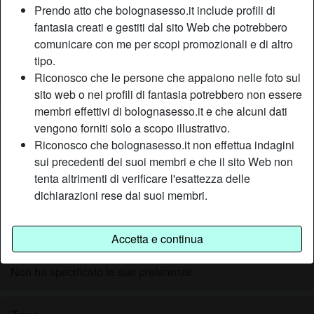
Prendo atto che bolognasesso.it include profili di
Relazione:
Single
fantasia creati e gestiti dal sito Web che potrebbero
Colore dei capelli:
Scuro
comunicare con me per scopi promozionali e di altro
Colore degli occhi:
Castani
tipo.
Depilata:
Sì
Riconosco che le persone che appaiono nelle foto sul
Fumatrice:
Sì
sito web o nei profili di fantasia potrebbero non essere
membri effettivi di bolognasesso.it e che alcuni dati
Descrizione
vengono forniti solo a scopo illustrativo.
person_pin
Riconosco che bolognasesso.it non effettua indagini
Mi sono fidanzata in giovane età, il sesso del passato era
sui precedenti dei suoi membri e che il sito Web non
estremamente veloci. Solo ultimamente, e grazie
tenta altrimenti di verificare l'esattezza delle
soprattutto alla grande rete, ho conosciuto vari modi di fare
dichiarazioni rese dai suoi membri.
sesso, e di alcuni ne sono stata affascinata. Parlo
soprattutto della sottomissione, la proviamo insieme?
Accetta e continua
Sta cercando
Non ha specificato le sue preferenze