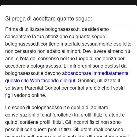
Si prega di accettare quanto segue:
Profilo di maritata
Prima di utilizzare bolognasesso.it, desideriamo
concentrare la tua attenzione su quanto segue:
bolognasesso.it contiene materiale sessualmente esplicito
non censurato non adatto ai minori. Devi avere almeno 18
anni e l'età del consenso nel tuo luogo di residenza per
accedere a bolognasesso.it. I minorenni sono esclusi da
bolognasesso.it e devono
abbandonare immediatamente
questo sito Web facendo clic qui.
Genitori, utilizzate il
software Parental Control per controllare ciò che i vostri
figli vedono online.
Lo scopo di bolognasesso.it è quello di abilitare
conversazioni di chat (erotiche) tra profili fittizi e utenti e
quindi contiene profili fittizi. Gli incontri fisici non sono
possibili con questi profili fittizi. Gli utenti reali possono
star
chat
Aggiungi
Chatta adesso
essere trovati anche sul sito web. Per differenziare questi