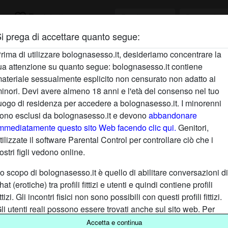
favorite_border
ca
Registrati
i prega di accettare quanto segue:
Descrizione
rima di utilizzare bolognasesso.it, desideriamo concentrare la
person_pin
ua attenzione su quanto segue: bolognasesso.it contiene
Sono una calda signora capace d'interessar
ateriale sessualmente esplicito non censurato non adatto ai
ovviamente non ho alcun limite nel pratic
inori. Devi avere almeno 18 anni e l'età del consenso nel tuo
Per ampliare il raggio delle mie conoscenz
uogo di residenza per accedere a bolognasesso.it. I minorenni
giornalmente.
ono esclusi da bolognasesso.it e devono
abbandonare
mmediatamente questo sito Web facendo clic qui.
Genitori,
Sta cercando
tilizzate il software Parental Control per controllare ciò che i
Uomo, Etero
ostri figli vedono online.
o scopo di bolognasesso.it è quello di abilitare conversazioni di
Tags
hat (erotiche) tra profili fittizi e utenti e quindi contiene profili
ittizi. Gli incontri fisici non sono possibili con questi profili fittizi.
Massaggi
Orali
Rolepl
li utenti reali possono essere trovati anche sul sito web. Per
ifferenziare questi utenti, visita le
FAQ
.
Accetta e continua
Mature
All'aperto
Tette