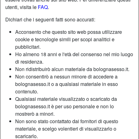
utenti, visita le
FAQ
.
Nickname:
Anai
Dichiari che i seguenti fatti sono accurati:
Età:
39
Acconsento che questo sito web possa utilizzare
Paese:
Italia
cookie e tecnologie simili per scopi analitici e
Provincia:
Bologna
pubblicitari.
Sesso:
Donna
Ho almeno 18 anni e l'età del consenso nel mio luogo
Sessualità:
Etero
di residenza.
Relazione:
Single
Non ridistribuirò alcun materiale da bolognasesso.it.
Non consentirò a nessun minore di accedere a
Colore dei capelli:
Castana
bolognasesso.it o a qualsiasi materiale in esso
Colore degli occhi:
Castani
contenuto.
Depilata:
Se necessario
Qualsiasi materiale visualizzato o scaricato da
Fumatrice:
Sì
bolognasesso.it è per uso personale e non lo
mostrerò a minori.
Descrizione
Non sono stato contattato dai fornitori di questo
person_pin
materiale, e scelgo volentieri di visualizzarlo o
Scopare per poco tempo non riesce a farmi godere e anzi,
scaricarlo.