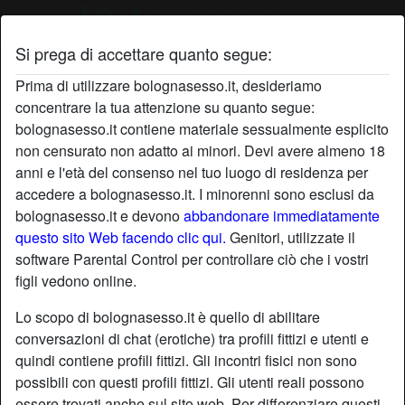
Si prega di accettare quanto segue:
Profilo di Anai
Prima di utilizzare bolognasesso.it, desideriamo
concentrare la tua attenzione su quanto segue:
radio_button_checked
bolognasesso.it contiene materiale sessualmente esplicito
non censurato non adatto ai minori. Devi avere almeno 18
anni e l'età del consenso nel tuo luogo di residenza per
accedere a bolognasesso.it. I minorenni sono esclusi da
bolognasesso.it e devono
abbandonare immediatamente
questo sito Web facendo clic qui.
Genitori, utilizzate il
software Parental Control per controllare ciò che i vostri
figli vedono online.
Lo scopo di bolognasesso.it è quello di abilitare
conversazioni di chat (erotiche) tra profili fittizi e utenti e
quindi contiene profili fittizi. Gli incontri fisici non sono
possibili con questi profili fittizi. Gli utenti reali possono
star
chat
Aggiungi
Chatta adesso
essere trovati anche sul sito web. Per differenziare questi