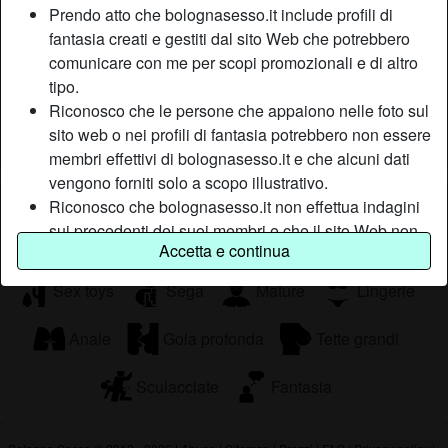
è la cosa che voglio proprio evitare. Con il mio corpo da
Prendo atto che bolognasesso.it include profili di
favola completamente naturale, privo di imperfezioni e
fantasia creati e gestiti dal sito Web che potrebbero
senza nemmeno un pelo, potrai dare libero sfogo alla tua
comunicare con me per scopi promozionali e di altro
fantasia o seguire i miei tanti consigli.
tipo.
Sta cercando
Riconosco che le persone che appaiono nelle foto sul
sito web o nei profili di fantasia potrebbero non essere
Non ha specificato le sue preferenze
membri effettivi di bolognasesso.it e che alcuni dati
vengono forniti solo a scopo illustrativo.
Tags
Riconosco che bolognasesso.it non effettua indagini
sui precedenti dei suoi membri e che il sito Web non
Pompini
Orali
Roleplay
Accetta e continua
tenta altrimenti di verificare l'esattezza delle
dichiarazioni rese dai suoi membri.
Sex toys
Sega
Mature
Lingerie
Anale
Gola profonda
Tette grandi
Sculacciate
Fantasia