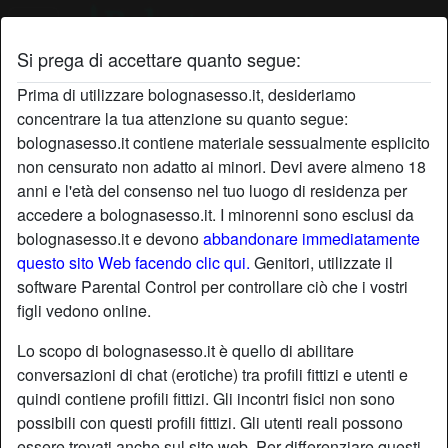
Si prega di accettare quanto segue:
Profilo di kaspiter71
Prima di utilizzare bolognasesso.it, desideriamo
concentrare la tua attenzione su quanto segue:
bolognasesso.it contiene materiale sessualmente esplicito
non censurato non adatto ai minori. Devi avere almeno 18
anni e l'età del consenso nel tuo luogo di residenza per
accedere a bolognasesso.it. I minorenni sono esclusi da
bolognasesso.it e devono
abbandonare immediatamente
questo sito Web facendo clic qui.
Genitori, utilizzate il
software Parental Control per controllare ciò che i vostri
figli vedono online.
Lo scopo di bolognasesso.it è quello di abilitare
conversazioni di chat (erotiche) tra profili fittizi e utenti e
quindi contiene profili fittizi. Gli incontri fisici non sono
possibili con questi profili fittizi. Gli utenti reali possono
star
chat
Aggiungi
Chatta adesso
essere trovati anche sul sito web. Per differenziare questi