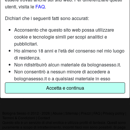
utenti, visita le
FAQ
.
Nickname:
Kaspiter71
Dichiari che i seguenti fatti sono accurati:
Età:
54
Acconsento che questo sito web possa utilizzare
Paese:
Italia
cookie e tecnologie simili per scopi analitici e
Provincia:
Bologna
pubblicitari.
Sesso:
Uomo
Ho almeno 18 anni e l'età del consenso nel mio luogo
di residenza.
Non ridistribuirò alcun materiale da bolognasesso.it.
Descrizione
Non consentirò a nessun minore di accedere a
Non ha ancora inserito una descrizione
bolognasesso.it o a qualsiasi materiale in esso
contenuto.
Sta cercando
Accetta e continua
Qualsiasi materiale visualizzato o scaricato da
Non ha specificato le sue preferenze
bolognasesso.it è per uso personale e non lo
mostrerò a minori.
Non sono stato contattato dai fornitori di questo
Bologna Sesso © 2012 - 2026
|
Abuse
|
Sitemap
|
Prezzi
|
FAQ
|
Privacy policy
|
Termini & Condizioni
|
Contact
materiale, e scelgo volentieri di visualizzarlo o
Questo sito è un servizio di chat erotica e utilizza profili di fantasia. Questi sono
scaricarlo.
puramente a scopo di intrattenimento, incontri fisici non sono possibili. Si paga