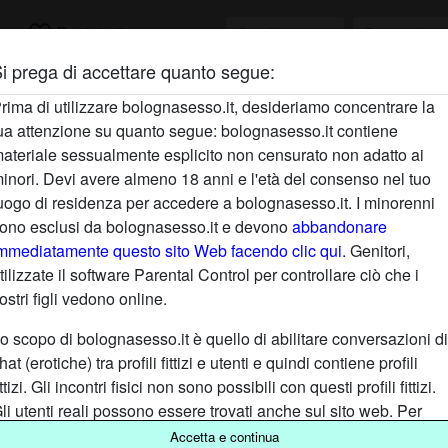
favorite_border
ca
Registrati
i prega di accettare quanto segue:
Descrizione
rima di utilizzare bolognasesso.it, desideriamo concentrare la
ua attenzione su quanto segue: bolognasesso.it contiene
Non ha ancora inserito una descrizione
ateriale sessualmente esplicito non censurato non adatto ai
Sta cercando
inori. Devi avere almeno 18 anni e l'età del consenso nel tuo
uogo di residenza per accedere a bolognasesso.it. I minorenni
Non ha specificato le sue preferenze
ono esclusi da bolognasesso.it e devono
abbandonare
mmediatamente questo sito Web facendo clic qui.
Genitori,
tilizzate il software Parental Control per controllare ciò che i
ostri figli vedono online.
o scopo di bolognasesso.it è quello di abilitare conversazioni di
hat (erotiche) tra profili fittizi e utenti e quindi contiene profili
ittizi. Gli incontri fisici non sono possibili con questi profili fittizi.
li utenti reali possono essere trovati anche sul sito web. Per
ifferenziare questi utenti, visita le
FAQ
.
Accetta e continua