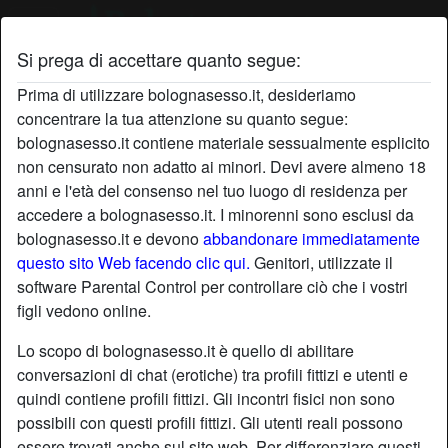
Si prega di accettare quanto segue:
Profilo di Grande
Prima di utilizzare bolognasesso.it, desideriamo
concentrare la tua attenzione su quanto segue:
bolognasesso.it contiene materiale sessualmente esplicito
non censurato non adatto ai minori. Devi avere almeno 18
anni e l'età del consenso nel tuo luogo di residenza per
accedere a bolognasesso.it. I minorenni sono esclusi da
bolognasesso.it e devono
abbandonare immediatamente
questo sito Web facendo clic qui.
Genitori, utilizzate il
software Parental Control per controllare ciò che i vostri
figli vedono online.
Lo scopo di bolognasesso.it è quello di abilitare
conversazioni di chat (erotiche) tra profili fittizi e utenti e
quindi contiene profili fittizi. Gli incontri fisici non sono
possibili con questi profili fittizi. Gli utenti reali possono
star
chat
Aggiungi
Chatta adesso
essere trovati anche sul sito web. Per differenziare questi