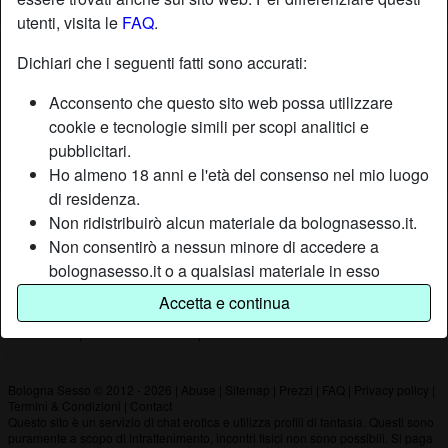
utenti, visita le
FAQ
.
Nickname:
Grande
Dichiari che i seguenti fatti sono accurati:
Età:
41
Acconsento che questo sito web possa utilizzare
Paese:
Italia
cookie e tecnologie simili per scopi analitici e
Provincia:
Bologna
pubblicitari.
Sesso:
Uomo
Ho almeno 18 anni e l'età del consenso nel mio luogo
di residenza.
Non ridistribuirò alcun materiale da bolognasesso.it.
Descrizione
Non consentirò a nessun minore di accedere a
Non ha ancora inserito una descrizione
bolognasesso.it o a qualsiasi materiale in esso
contenuto.
Sta cercando
Accetta e continua
Qualsiasi materiale visualizzato o scaricato da
Non ha specificato le sue preferenze
bolognasesso.it è per uso personale e non lo
mostrerò a minori.
Non sono stato contattato dai fornitori di questo
Bologna Sesso © 2012 - 2026
|
Abuse
|
Sitemap
|
Prezzi
|
FAQ
|
Privacy policy
|
Termini & Condizioni
|
Contact
materiale, e scelgo volentieri di visualizzarlo o
Questo sito è un servizio di chat erotica e utilizza profili di fantasia. Questi sono
scaricarlo.
puramente a scopo di intrattenimento, incontri fisici non sono possibili. Si paga