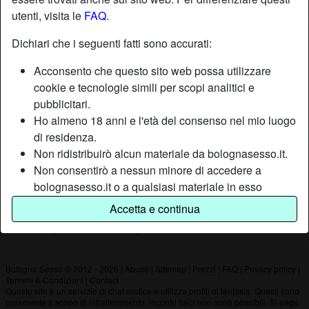
utenti, visita le
FAQ
.
Nickname:
Duro
Dichiari che i seguenti fatti sono accurati:
Età:
37
Acconsento che questo sito web possa utilizzare
Paese:
Italia
cookie e tecnologie simili per scopi analitici e
Provincia:
Bologna
pubblicitari.
Sesso:
Uomo
Ho almeno 18 anni e l'età del consenso nel mio luogo
di residenza.
Non ridistribuirò alcun materiale da bolognasesso.it.
Descrizione
Non consentirò a nessun minore di accedere a
Non ha ancora inserito una descrizione
bolognasesso.it o a qualsiasi materiale in esso
contenuto.
Sta cercando
Accetta e continua
Qualsiasi materiale visualizzato o scaricato da
Non ha specificato le sue preferenze
bolognasesso.it è per uso personale e non lo
mostrerò a minori.
Non sono stato contattato dai fornitori di questo
Bologna Sesso © 2012 - 2026
|
Abuse
|
Sitemap
|
Prezzi
|
FAQ
|
Privacy policy
|
Termini & Condizioni
|
Contact
materiale, e scelgo volentieri di visualizzarlo o
Questo sito è un servizio di chat erotica e utilizza profili di fantasia. Questi sono
scaricarlo.
puramente a scopo di intrattenimento, incontri fisici non sono possibili. Si paga