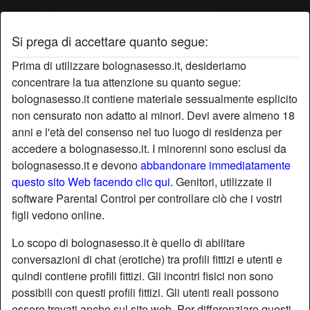
Si prega di accettare quanto segue:
Profilo di Duro
Prima di utilizzare bolognasesso.it, desideriamo
concentrare la tua attenzione su quanto segue:
bolognasesso.it contiene materiale sessualmente esplicito
non censurato non adatto ai minori. Devi avere almeno 18
anni e l'età del consenso nel tuo luogo di residenza per
accedere a bolognasesso.it. I minorenni sono esclusi da
bolognasesso.it e devono
abbandonare immediatamente
questo sito Web facendo clic qui.
Genitori, utilizzate il
software Parental Control per controllare ciò che i vostri
figli vedono online.
Lo scopo di bolognasesso.it è quello di abilitare
conversazioni di chat (erotiche) tra profili fittizi e utenti e
quindi contiene profili fittizi. Gli incontri fisici non sono
possibili con questi profili fittizi. Gli utenti reali possono
star
chat
Aggiungi
Chatta adesso
essere trovati anche sul sito web. Per differenziare questi