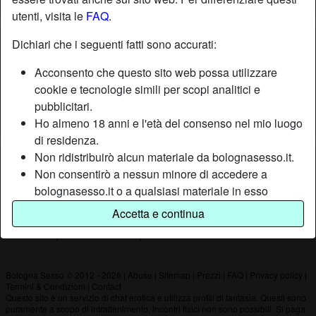
utenti, visita le
FAQ
.
Nickname:
Duro
Dichiari che i seguenti fatti sono accurati:
Età:
39
Acconsento che questo sito web possa utilizzare
Paese:
Italia
cookie e tecnologie simili per scopi analitici e
Provincia:
Bologna
pubblicitari.
Sesso:
Uomo
Ho almeno 18 anni e l'età del consenso nel mio luogo
di residenza.
Non ridistribuirò alcun materiale da bolognasesso.it.
Descrizione
Non consentirò a nessun minore di accedere a
Non ha ancora inserito una descrizione
bolognasesso.it o a qualsiasi materiale in esso
contenuto.
Sta cercando
Accetta e continua
Qualsiasi materiale visualizzato o scaricato da
Non ha specificato le sue preferenze
bolognasesso.it è per uso personale e non lo
mostrerò a minori.
Non sono stato contattato dai fornitori di questo
Bologna Sesso © 2012 - 2026
|
Abuse
|
Sitemap
|
Prezzi
|
FAQ
|
Privacy policy
|
Termini & Condizioni
|
Contact
materiale, e scelgo volentieri di visualizzarlo o
Questo sito è un servizio di chat erotica e utilizza profili di fantasia. Questi sono
scaricarlo.
puramente a scopo di intrattenimento, incontri fisici non sono possibili. Si paga