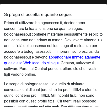
Si prega di accettare quanto segue:
Profilo di Duro
Prima di utilizzare bolognasesso.it, desideriamo
concentrare la tua attenzione su quanto segue:
bolognasesso.it contiene materiale sessualmente esplicito
non censurato non adatto ai minori. Devi avere almeno 18
anni e l'età del consenso nel tuo luogo di residenza per
accedere a bolognasesso.it. I minorenni sono esclusi da
bolognasesso.it e devono
abbandonare immediatamente
questo sito Web facendo clic qui.
Genitori, utilizzate il
software Parental Control per controllare ciò che i vostri
figli vedono online.
Lo scopo di bolognasesso.it è quello di abilitare
conversazioni di chat (erotiche) tra profili fittizi e utenti e
quindi contiene profili fittizi. Gli incontri fisici non sono
possibili con questi profili fittizi. Gli utenti reali possono
star
chat
Aggiungi
Chatta adesso
essere trovati anche sul sito web. Per differenziare questi