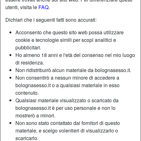
utenti, visita le
FAQ
.
Dichiari che i seguenti fatti sono accurati:
Acconsento che questo sito web possa utilizzare
cookie e tecnologie simili per scopi analitici e
pubblicitari.
Ho almeno 18 anni e l'età del consenso nel mio luogo
di residenza.
Non ridistribuirò alcun materiale da bolognasesso.it.
Non consentirò a nessun minore di accedere a
bolognasesso.it o a qualsiasi materiale in esso
contenuto.
Nickname:
ScopamiOraDai
Qualsiasi materiale visualizzato o scaricato da
Età:
21
bolognasesso.it è per uso personale e non lo
Paese:
Italia
mostrerò a minori.
Provincia:
Cremona
Non sono stato contattato dai fornitori di questo
Sesso:
Donna
materiale, e scelgo volentieri di visualizzarlo o
Sessualità:
Etero
scaricarlo.