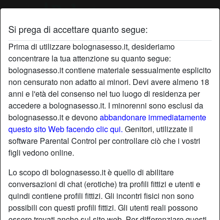
Si prega di accettare quanto segue:
Profilo di ScopamiOraDai
Prima di utilizzare bolognasesso.it, desideriamo
concentrare la tua attenzione su quanto segue:
bolognasesso.it contiene materiale sessualmente esplicito
non censurato non adatto ai minori. Devi avere almeno 18
anni e l'età del consenso nel tuo luogo di residenza per
accedere a bolognasesso.it. I minorenni sono esclusi da
bolognasesso.it e devono
abbandonare immediatamente
questo sito Web facendo clic qui.
Genitori, utilizzate il
software Parental Control per controllare ciò che i vostri
figli vedono online.
Lo scopo di bolognasesso.it è quello di abilitare
conversazioni di chat (erotiche) tra profili fittizi e utenti e
quindi contiene profili fittizi. Gli incontri fisici non sono
possibili con questi profili fittizi. Gli utenti reali possono
star
chat
Aggiungi
Chatta adesso
essere trovati anche sul sito web. Per differenziare questi