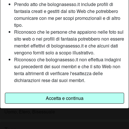
Prendo atto che bolognasesso.it include profili di
Relazione:
Single
fantasia creati e gestiti dal sito Web che potrebbero
Colore dei capelli:
Castana
comunicare con me per scopi promozionali e di altro
Colore degli occhi:
Castani
tipo.
Depilata:
Sì
Riconosco che le persone che appaiono nelle foto sul
Fumatrice:
No
sito web o nei profili di fantasia potrebbero non essere
membri effettivi di bolognasesso.it e che alcuni dati
Descrizione
vengono forniti solo a scopo illustrativo.
person_pin
Riconosco che bolognasesso.it non effettua indagini
Mi piace flirtare con gli uomini, il gioco di sguardi mi intriga.
sui precedenti dei suoi membri e che il sito Web non
Con gli occhi riesci a trasmettere qualunque cosa, se mi
tenta altrimenti di verificare l'esattezza delle
guardassi ora leggeresti la mia infinita voglia di fare sesso
dichiarazioni rese dai suoi membri.
quindi scrivimi e andiamo a scopare senza perdere altro
tempo.
Accetta e continua
Sta cercando
Uomo, Etero, Bisessuale