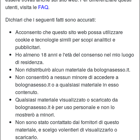
utenti, visita le
FAQ
.
Dichiari che i seguenti fatti sono accurati:
Acconsento che questo sito web possa utilizzare
cookie e tecnologie simili per scopi analitici e
pubblicitari.
Ho almeno 18 anni e l'età del consenso nel mio luogo
di residenza.
Non ridistribuirò alcun materiale da bolognasesso.it.
Non consentirò a nessun minore di accedere a
bolognasesso.it o a qualsiasi materiale in esso
contenuto.
Nickname:
Artistica
Qualsiasi materiale visualizzato o scaricato da
Età:
37
bolognasesso.it è per uso personale e non lo
Paese:
Italia
mostrerò a minori.
Provincia:
Ferrara
Non sono stato contattato dai fornitori di questo
Sesso:
Donna
materiale, e scelgo volentieri di visualizzarlo o
Sessualità:
Etero
scaricarlo.