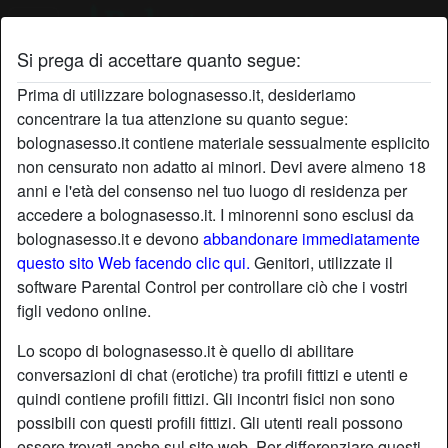
Si prega di accettare quanto segue:
Profilo di Artistica
Prima di utilizzare bolognasesso.it, desideriamo
concentrare la tua attenzione su quanto segue:
bolognasesso.it contiene materiale sessualmente esplicito
non censurato non adatto ai minori. Devi avere almeno 18
anni e l'età del consenso nel tuo luogo di residenza per
accedere a bolognasesso.it. I minorenni sono esclusi da
bolognasesso.it e devono
abbandonare immediatamente
questo sito Web facendo clic qui.
Genitori, utilizzate il
software Parental Control per controllare ciò che i vostri
figli vedono online.
Lo scopo di bolognasesso.it è quello di abilitare
conversazioni di chat (erotiche) tra profili fittizi e utenti e
quindi contiene profili fittizi. Gli incontri fisici non sono
possibili con questi profili fittizi. Gli utenti reali possono
star
chat
Aggiungi
Chatta adesso
essere trovati anche sul sito web. Per differenziare questi