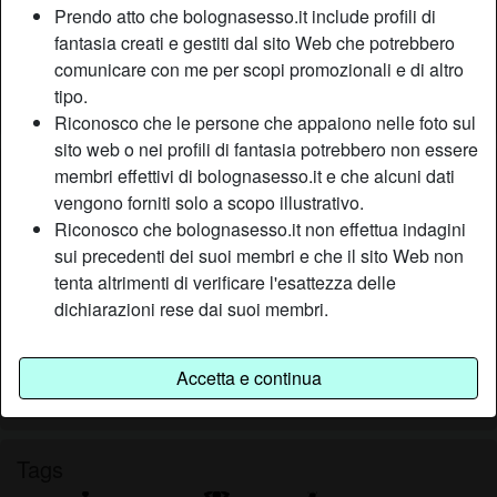
Prendo atto che bolognasesso.it include profili di
Relazione:
Sposata
fantasia creati e gestiti dal sito Web che potrebbero
Colore dei capelli:
Bionde
comunicare con me per scopi promozionali e di altro
Depilata:
Sì
tipo.
Fumatrice:
A volte
Riconosco che le persone che appaiono nelle foto sul
sito web o nei profili di fantasia potrebbero non essere
Descrizione
membri effettivi di bolognasesso.it e che alcuni dati
person_pin
vengono forniti solo a scopo illustrativo.
Mi piace essere guardata mentre mi masturbo con i miei
Riconosco che bolognasesso.it non effettua indagini
giocattoli preferiti, mi piace che qualcuno si masturbi solo
sui precedenti dei suoi membri e che il sito Web non
dopo che io sono venuta almeno due volte e che mi venga
tenta altrimenti di verificare l'esattezza delle
su tutto il corpo; contattami e non te ne pentirai, un bacione
dichiarazioni rese dai suoi membri.
dove vuoi tu.
Sta cercando
Accetta e continua
Non ha specificato le sue preferenze
Tags