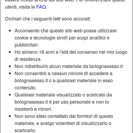
utenti, visita le
FAQ
.
Dichiari che i seguenti fatti sono accurati:
Acconsento che questo sito web possa utilizzare
cookie e tecnologie simili per scopi analitici e
pubblicitari.
Ho almeno 18 anni e l'età del consenso nel mio luogo
di residenza.
Non ridistribuirò alcun materiale da bolognasesso.it.
Non consentirò a nessun minore di accedere a
bolognasesso.it o a qualsiasi materiale in esso
contenuto.
Nickname:
Bellatopa
Qualsiasi materiale visualizzato o scaricato da
Età:
29
bolognasesso.it è per uso personale e non lo
Paese:
Italia
mostrerò a minori.
Provincia:
Firenze
Non sono stato contattato dai fornitori di questo
Sesso:
Donna
materiale, e scelgo volentieri di visualizzarlo o
Sessualità:
Etero
scaricarlo.