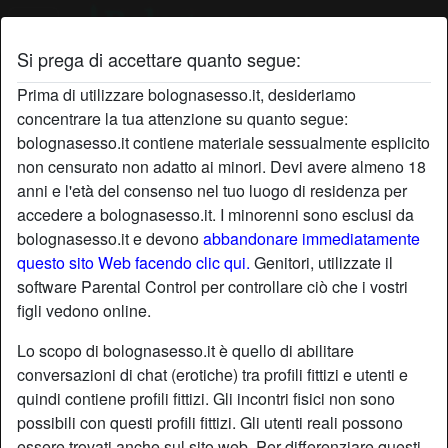
Si prega di accettare quanto segue:
Profilo di bellatopa
Prima di utilizzare bolognasesso.it, desideriamo
concentrare la tua attenzione su quanto segue:
bolognasesso.it contiene materiale sessualmente esplicito
non censurato non adatto ai minori. Devi avere almeno 18
anni e l'età del consenso nel tuo luogo di residenza per
accedere a bolognasesso.it. I minorenni sono esclusi da
bolognasesso.it e devono
abbandonare immediatamente
questo sito Web facendo clic qui.
Genitori, utilizzate il
software Parental Control per controllare ciò che i vostri
figli vedono online.
Lo scopo di bolognasesso.it è quello di abilitare
conversazioni di chat (erotiche) tra profili fittizi e utenti e
quindi contiene profili fittizi. Gli incontri fisici non sono
possibili con questi profili fittizi. Gli utenti reali possono
star
chat
Aggiungi
Chatta adesso
essere trovati anche sul sito web. Per differenziare questi