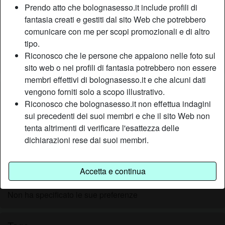
Prendo atto che bolognasesso.it include profili di
Relazione:
Single
fantasia creati e gestiti dal sito Web che potrebbero
Colore dei capelli:
Bionde
comunicare con me per scopi promozionali e di altro
Colore degli occhi:
Castani
tipo.
Depilata:
Sì
Riconosco che le persone che appaiono nelle foto sul
Fumatrice:
Sì
sito web o nei profili di fantasia potrebbero non essere
membri effettivi di bolognasesso.it e che alcuni dati
Descrizione
vengono forniti solo a scopo illustrativo.
person_pin
Riconosco che bolognasesso.it non effettua indagini
Una delle cose che di più mi piace e fare il bagno nella
sui precedenti dei suoi membri e che il sito Web non
vasca, lo trovo rilassante però avendo da poco preso una
tenta altrimenti di verificare l'esattezza delle
con l'idromassaggio è un peccato sfruttarla da sola, no? Mi
dichiarazioni rese dai suoi membri.
faccio piccolina davanti a qualcosa di grosso che c'è più
spazio!
Accetta e continua
Sta cercando
Non ha specificato le sue preferenze