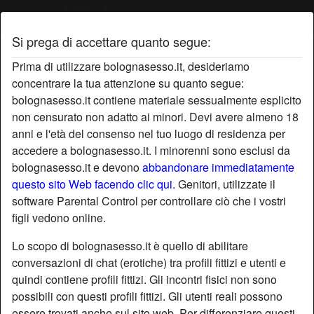
Si prega di accettare quanto segue:
Profilo di Sempreporca
Prima di utilizzare bolognasesso.it, desideriamo
concentrare la tua attenzione su quanto segue:
bolognasesso.it contiene materiale sessualmente esplicito
non censurato non adatto ai minori. Devi avere almeno 18
anni e l'età del consenso nel tuo luogo di residenza per
accedere a bolognasesso.it. I minorenni sono esclusi da
bolognasesso.it e devono
abbandonare immediatamente
questo sito Web facendo clic qui.
Genitori, utilizzate il
software Parental Control per controllare ciò che i vostri
figli vedono online.
Lo scopo di bolognasesso.it è quello di abilitare
conversazioni di chat (erotiche) tra profili fittizi e utenti e
quindi contiene profili fittizi. Gli incontri fisici non sono
possibili con questi profili fittizi. Gli utenti reali possono
star
chat
Aggiungi
Chatta adesso
essere trovati anche sul sito web. Per differenziare questi