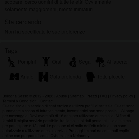
scopare, cerco uomini di tutte le età! Ovviamente
solamente maggiorenni, niente immaturi
Sta cercando
Non ha specificato le sue preferenze
Tags
Pompini
Orali
Sega
All'aperto
Anale
Gola profonda
Tette piccole
Bologna Sesso © 2012 - 2026
|
Abuse
|
Sitemap
|
Prezzi
|
FAQ
|
Privacy policy
|
Termini & Condizioni
|
Contact
Questo sito è un servizio di chat erotica e utilizza profili di fantasia. Questi sono
puramente a scopo di intrattenimento, incontri fisici non sono possibili. Si paga
per messaggio. Devi avere più di 18 anni per utilizzare questo sito. Al fine di
fornirti il miglior servizio possibile, trattiamo i tuoi dati personali. L'età minima
per partecipare è 18 anni. Le persone al di sotto dell'età minima non sono
autorizzate a utilizzare questo servizio. Proteggi i minori da contenuti espliciti
online con programmi come Cybersitter o Netnanny.