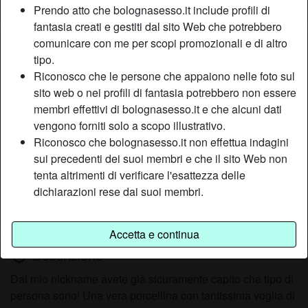
Prendo atto che bolognasesso.it include profili di
fantasia creati e gestiti dal sito Web che potrebbero
comunicare con me per scopi promozionali e di altro
Nickname:
Sempreporca
tipo.
Età:
33
Riconosco che le persone che appaiono nelle foto sul
Paese:
Italia
sito web o nei profili di fantasia potrebbero non essere
Provincia:
Genova
membri effettivi di bolognasesso.it e che alcuni dati
Sesso:
Donna
vengono forniti solo a scopo illustrativo.
Sessualità:
Etero
Riconosco che bolognasesso.it non effettua indagini
Relazione:
Single
sui precedenti dei suoi membri e che il sito Web non
tenta altrimenti di verificare l'esattezza delle
Colore dei capelli:
Castana
dichiarazioni rese dai suoi membri.
Depilata:
Sì
Fumatrice:
Sì
Accetta e continua
Descrizione
person_pin
Dal mio nickname avete già sicuramente capito che tipo di
persona sono! Una vera porcellina con tantissima voglia di