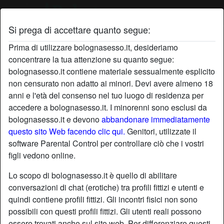
Si prega di accettare quanto segue:
Profilo di topinasquik
Prima di utilizzare bolognasesso.it, desideriamo
concentrare la tua attenzione su quanto segue:
bolognasesso.it contiene materiale sessualmente esplicito
non censurato non adatto ai minori. Devi avere almeno 18
anni e l'età del consenso nel tuo luogo di residenza per
accedere a bolognasesso.it. I minorenni sono esclusi da
bolognasesso.it e devono
abbandonare immediatamente
questo sito Web facendo clic qui.
Genitori, utilizzate il
software Parental Control per controllare ciò che i vostri
figli vedono online.
Lo scopo di bolognasesso.it è quello di abilitare
conversazioni di chat (erotiche) tra profili fittizi e utenti e
quindi contiene profili fittizi. Gli incontri fisici non sono
possibili con questi profili fittizi. Gli utenti reali possono
star
chat
Aggiungi
Chatta adesso
essere trovati anche sul sito web. Per differenziare questi