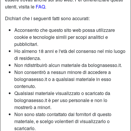
utenti, visita le
FAQ
.
Nickname:
Topinasquik
Dichiari che i seguenti fatti sono accurati:
Età:
21
Acconsento che questo sito web possa utilizzare
Paese:
Italia
cookie e tecnologie simili per scopi analitici e
Provincia:
Genova
pubblicitari.
Sesso:
Donna
Ho almeno 18 anni e l'età del consenso nel mio luogo
Sessualità:
Etero
di residenza.
Relazione:
Single
Non ridistribuirò alcun materiale da bolognasesso.it.
Non consentirò a nessun minore di accedere a
Depilata:
Sì
bolognasesso.it o a qualsiasi materiale in esso
Fumatrice:
Sì
contenuto.
Qualsiasi materiale visualizzato o scaricato da
Descrizione
person_pin
bolognasesso.it è per uso personale e non lo
mostrerò a minori.
Suono da molti anni, da quando ne avevo 9, la chitarra. Sto
Non sono stato contattato dai fornitori di questo
pensando di fare una piccola band, e mi manca giusto un
materiale, e scelgo volentieri di visualizzarlo o
piffero. Sono qui non per cercare un Pifferaio Magico ma il
scaricarlo.
Piffero Magico che farà risuonare la topa che ho qui!