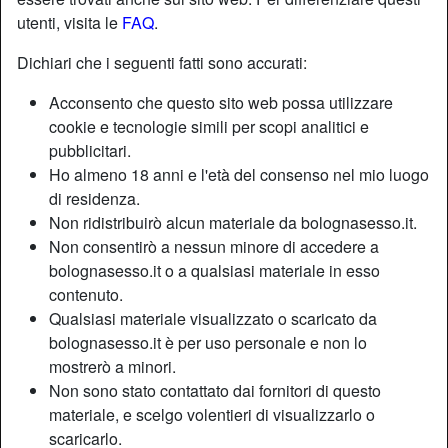
utenti, visita le
FAQ
.
Dichiari che i seguenti fatti sono accurati:
Acconsento che questo sito web possa utilizzare
cookie e tecnologie simili per scopi analitici e
pubblicitari.
Ho almeno 18 anni e l'età del consenso nel mio luogo
di residenza.
Non ridistribuirò alcun materiale da bolognasesso.it.
Non consentirò a nessun minore di accedere a
bolognasesso.it o a qualsiasi materiale in esso
contenuto.
Nickname:
Addescatrice
Qualsiasi materiale visualizzato o scaricato da
Età:
30
bolognasesso.it è per uso personale e non lo
Paese:
Italia
mostrerò a minori.
Provincia:
La Spezia
Non sono stato contattato dai fornitori di questo
Sesso:
Donna
materiale, e scelgo volentieri di visualizzarlo o
Sessualità:
Etero
scaricarlo.