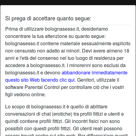
Si prega di accettare quanto segue:
Profilo di MistressBetta
Prima di utilizzare bolognasesso.it, desideriamo
concentrare la tua attenzione su quanto segue:
bolognasesso.it contiene materiale sessualmente esplicito
non censurato non adatto ai minori. Devi avere almeno 18
anni e l'età del consenso nel tuo luogo di residenza per
accedere a bolognasesso.it. I minorenni sono esclusi da
bolognasesso.it e devono
abbandonare immediatamente
questo sito Web facendo clic qui.
Genitori, utilizzate il
software Parental Control per controllare ciò che i vostri
figli vedono online.
Lo scopo di bolognasesso.it è quello di abilitare
conversazioni di chat (erotiche) tra profili fittizi e utenti e
quindi contiene profili fittizi. Gli incontri fisici non sono
possibili con questi profili fittizi. Gli utenti reali possono
star
chat
Aggiungi
Chatta adesso
essere trovati anche sul sito web. Per differenziare questi