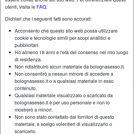
utenti, visita le
FAQ
.
Dichiari che i seguenti fatti sono accurati:
Acconsento che questo sito web possa utilizzare
cookie e tecnologie simili per scopi analitici e
pubblicitari.
Ho almeno 18 anni e l'età del consenso nel mio luogo
di residenza.
Non ridistribuirò alcun materiale da bolognasesso.it.
Non consentirò a nessun minore di accedere a
bolognasesso.it o a qualsiasi materiale in esso
contenuto.
Nickname:
MistressBetta
Qualsiasi materiale visualizzato o scaricato da
Età:
31
bolognasesso.it è per uso personale e non lo
Paese:
Italia
mostrerò a minori.
Provincia:
Parma
Non sono stato contattato dai fornitori di questo
Sesso:
Donna
materiale, e scelgo volentieri di visualizzarlo o
Sessualità:
Etero
scaricarlo.