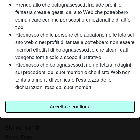
Prendo atto che bolognasesso.it include profili di
Relazione:
Single
fantasia creati e gestiti dal sito Web che potrebbero
Colore dei capelli:
Castana
comunicare con me per scopi promozionali e di altro
Colore degli occhi:
Castani
tipo.
Peso:
64 Kg
Riconosco che le persone che appaiono nelle foto sul
Depilata:
Sì
sito web o nei profili di fantasia potrebbero non essere
Fumatrice:
Sì
membri effettivi di bolognasesso.it e che alcuni dati
vengono forniti solo a scopo illustrativo.
Riconosco che bolognasesso.it non effettua indagini
Descrizione
person_pin
sui precedenti dei suoi membri e che il sito Web non
Ho una doppia vita, di giorno lavoro, son seria e introversa,
tenta altrimenti di verificare l'esattezza delle
la notte mi piace fare la Mistress, mi trasformo in una
dichiarazioni rese dai suoi membri.
padrona senza scrupoli! Adoro vedere i ragazzi sottomessi
ai miei piedi, legarli o bendarli e scoparmeli per tutta la
Accetta e continua
notte fino alla stremo delle loro forze! Se mi temi non
cercarmi!
Sta cercando
Uomo, Etero