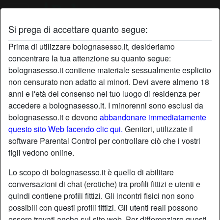
Si prega di accettare quanto segue:
Profilo di Solare4
Prima di utilizzare bolognasesso.it, desideriamo
concentrare la tua attenzione su quanto segue:
bolognasesso.it contiene materiale sessualmente esplicito
non censurato non adatto ai minori. Devi avere almeno 18
anni e l'età del consenso nel tuo luogo di residenza per
accedere a bolognasesso.it. I minorenni sono esclusi da
bolognasesso.it e devono
abbandonare immediatamente
questo sito Web facendo clic qui.
Genitori, utilizzate il
software Parental Control per controllare ciò che i vostri
figli vedono online.
Lo scopo di bolognasesso.it è quello di abilitare
conversazioni di chat (erotiche) tra profili fittizi e utenti e
quindi contiene profili fittizi. Gli incontri fisici non sono
possibili con questi profili fittizi. Gli utenti reali possono
star
chat
Aggiungi
Chatta adesso
essere trovati anche sul sito web. Per differenziare questi