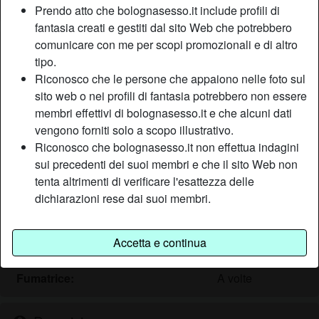
Prendo atto che bolognasesso.it include profili di
fantasia creati e gestiti dal sito Web che potrebbero
comunicare con me per scopi promozionali e di altro
Nickname:
Solare4
tipo.
Età:
37
Riconosco che le persone che appaiono nelle foto sul
Paese:
Italia
sito web o nei profili di fantasia potrebbero non essere
Provincia:
Parma
membri effettivi di bolognasesso.it e che alcuni dati
Sesso:
Donna
vengono forniti solo a scopo illustrativo.
Sessualità:
Etero
Riconosco che bolognasesso.it non effettua indagini
Relazione:
Single
sui precedenti dei suoi membri e che il sito Web non
tenta altrimenti di verificare l'esattezza delle
Colore dei capelli:
Castana
dichiarazioni rese dai suoi membri.
Colore degli occhi:
Castani
Altezza:
168 cm
Peso:
54 Kg
Accetta e continua
Depilata:
Sì
Fumatrice:
A volte