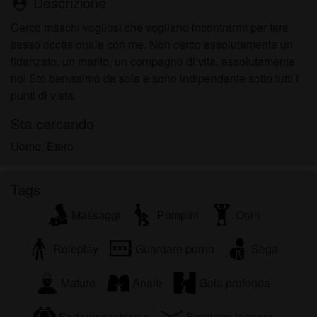
Descrizione
person_pin
Cerco maschi vogliosi che vogliano incontrarmi per fare
sesso occasionale con me. Non cerco assolutamente un
fidanzato, un marito, un compagno di vita, assolutamente
no! Sto benissimo da sola e sono indipendente sotto tutti i
punti di vista.
Sta cercando
Uomo, Etero
Tags
Massaggi
Pompini
Orali
Roleplay
Guardare porno
Sega
Mature
Anale
Gola profonda
Sadomasochismo
Bondage leggero