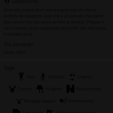
Descrizione
person_pin
Sono alla ricerca di un vero e proprio bull che faccia
eccitare da impazzire, visto che e un periodo che prendo
solo uomini che non sanno andare al dunque. Prepara il
tuo immenso cazzo a esplorare dei confini mai visti prima,
ti desidero tanto.
Sta cercando
Uomo, Etero
Tags
Orali
Roleplay
Lingerie
Costumi
All'aperto
Gola profonda
Bondage leggero
Sottomissione
Tette grandi
Feticismo delle gambe