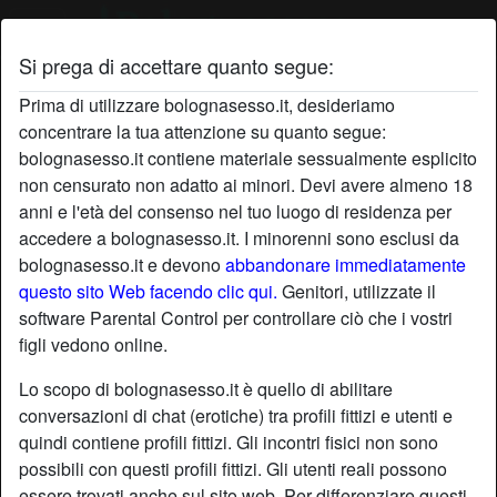
Si prega di accettare quanto segue:
Profilo di Cacciatricer
Prima di utilizzare bolognasesso.it, desideriamo
concentrare la tua attenzione su quanto segue:
bolognasesso.it contiene materiale sessualmente esplicito
non censurato non adatto ai minori. Devi avere almeno 18
anni e l'età del consenso nel tuo luogo di residenza per
accedere a bolognasesso.it. I minorenni sono esclusi da
bolognasesso.it e devono
abbandonare immediatamente
questo sito Web facendo clic qui.
Genitori, utilizzate il
software Parental Control per controllare ciò che i vostri
figli vedono online.
Lo scopo di bolognasesso.it è quello di abilitare
conversazioni di chat (erotiche) tra profili fittizi e utenti e
quindi contiene profili fittizi. Gli incontri fisici non sono
possibili con questi profili fittizi. Gli utenti reali possono
star
chat
Aggiungi
Chatta adesso
essere trovati anche sul sito web. Per differenziare questi