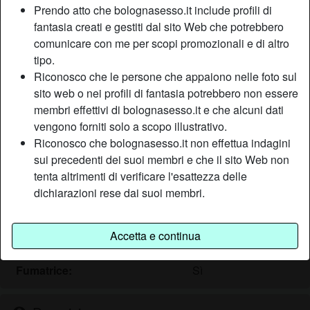
Prendo atto che bolognasesso.it include profili di
fantasia creati e gestiti dal sito Web che potrebbero
comunicare con me per scopi promozionali e di altro
Nickname:
Cacciatricer
tipo.
Età:
39
Riconosco che le persone che appaiono nelle foto sul
Paese:
Italia
sito web o nei profili di fantasia potrebbero non essere
Provincia:
Pistoia
membri effettivi di bolognasesso.it e che alcuni dati
Sesso:
Donna
vengono forniti solo a scopo illustrativo.
Sessualità:
Etero
Riconosco che bolognasesso.it non effettua indagini
Relazione:
Single
sui precedenti dei suoi membri e che il sito Web non
tenta altrimenti di verificare l'esattezza delle
Colore dei capelli:
Scuro
dichiarazioni rese dai suoi membri.
Colore degli occhi:
Castani
Altezza:
168 cm
Peso:
70 Kg
Accetta e continua
Depilata:
Sì
Fumatrice:
Sì