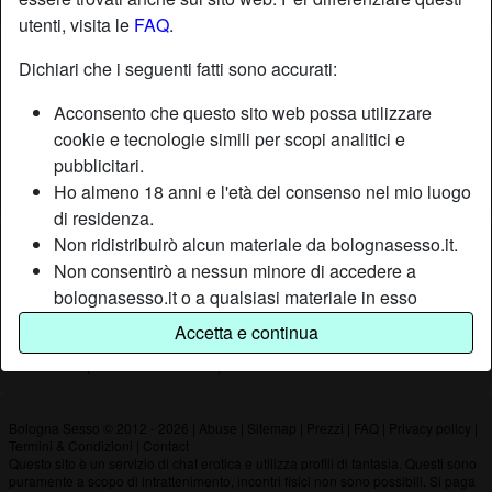
utenti, visita le
FAQ
.
Nickname:
Gonzo
Dichiari che i seguenti fatti sono accurati:
Età:
33
Acconsento che questo sito web possa utilizzare
Paese:
Italia
cookie e tecnologie simili per scopi analitici e
Provincia:
Ravenna
pubblicitari.
Sesso:
Uomo
Ho almeno 18 anni e l'età del consenso nel mio luogo
di residenza.
Non ridistribuirò alcun materiale da bolognasesso.it.
Descrizione
Non consentirò a nessun minore di accedere a
Non ha ancora inserito una descrizione
bolognasesso.it o a qualsiasi materiale in esso
contenuto.
Sta cercando
Accetta e continua
Qualsiasi materiale visualizzato o scaricato da
Non ha specificato le sue preferenze
bolognasesso.it è per uso personale e non lo
mostrerò a minori.
Non sono stato contattato dai fornitori di questo
Bologna Sesso © 2012 - 2026
|
Abuse
|
Sitemap
|
Prezzi
|
FAQ
|
Privacy policy
|
Termini & Condizioni
|
Contact
materiale, e scelgo volentieri di visualizzarlo o
Questo sito è un servizio di chat erotica e utilizza profili di fantasia. Questi sono
scaricarlo.
puramente a scopo di intrattenimento, incontri fisici non sono possibili. Si paga