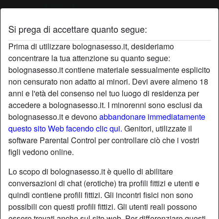
Si prega di accettare quanto segue:
Profilo di Gonzo
Prima di utilizzare bolognasesso.it, desideriamo
concentrare la tua attenzione su quanto segue:
bolognasesso.it contiene materiale sessualmente esplicito
non censurato non adatto ai minori. Devi avere almeno 18
anni e l'età del consenso nel tuo luogo di residenza per
accedere a bolognasesso.it. I minorenni sono esclusi da
bolognasesso.it e devono
abbandonare immediatamente
questo sito Web facendo clic qui.
Genitori, utilizzate il
software Parental Control per controllare ciò che i vostri
figli vedono online.
Lo scopo di bolognasesso.it è quello di abilitare
conversazioni di chat (erotiche) tra profili fittizi e utenti e
quindi contiene profili fittizi. Gli incontri fisici non sono
possibili con questi profili fittizi. Gli utenti reali possono
star
chat
Aggiungi
Chatta adesso
essere trovati anche sul sito web. Per differenziare questi