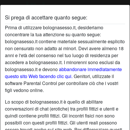
Si prega di accettare quanto segue:
Profilo di Casanova37
Prima di utilizzare bolognasesso.it, desideriamo
concentrare la tua attenzione su quanto segue:
bolognasesso.it contiene materiale sessualmente esplicito
non censurato non adatto ai minori. Devi avere almeno 18
anni e l'età del consenso nel tuo luogo di residenza per
accedere a bolognasesso.it. I minorenni sono esclusi da
bolognasesso.it e devono
abbandonare immediatamente
questo sito Web facendo clic qui.
Genitori, utilizzate il
software Parental Control per controllare ciò che i vostri
figli vedono online.
Lo scopo di bolognasesso.it è quello di abilitare
conversazioni di chat (erotiche) tra profili fittizi e utenti e
quindi contiene profili fittizi. Gli incontri fisici non sono
possibili con questi profili fittizi. Gli utenti reali possono
star
chat
Aggiungi
Chatta adesso
essere trovati anche sul sito web. Per differenziare questi