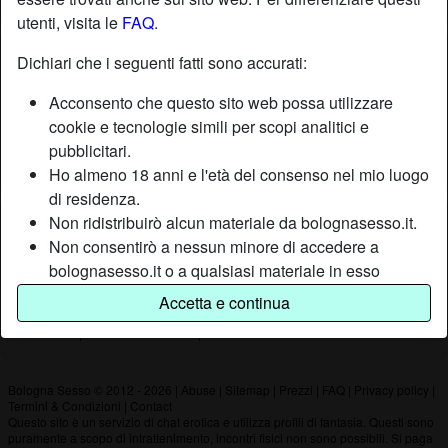
utenti, visita le
FAQ
.
Nickname:
Casanova37
Dichiari che i seguenti fatti sono accurati:
Età:
50
Acconsento che questo sito web possa utilizzare
Paese:
Italia
cookie e tecnologie simili per scopi analitici e
Provincia:
Venezia
pubblicitari.
Sesso:
Uomo
Ho almeno 18 anni e l'età del consenso nel mio luogo
di residenza.
Non ridistribuirò alcun materiale da bolognasesso.it.
Descrizione
Non consentirò a nessun minore di accedere a
Non ha ancora inserito una descrizione
bolognasesso.it o a qualsiasi materiale in esso
contenuto.
Sta cercando
Accetta e continua
Qualsiasi materiale visualizzato o scaricato da
Non ha specificato le sue preferenze
bolognasesso.it è per uso personale e non lo
mostrerò a minori.
Non sono stato contattato dai fornitori di questo
Bologna Sesso © 2012 - 2026
|
Abuse
|
Sitemap
|
Prezzi
|
FAQ
|
Privacy policy
|
Termini & Condizioni
|
Contact
materiale, e scelgo volentieri di visualizzarlo o
Questo sito è un servizio di chat erotica e utilizza profili di fantasia. Questi sono
scaricarlo.
puramente a scopo di intrattenimento, incontri fisici non sono possibili. Si paga