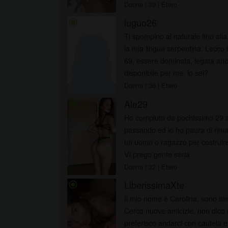
Donna
| 39
| Etero
luguo26
radio_button_checked
Ti spompino al naturale fino alla
la mia lingua serpentina. Lecco t
69, essere dominata, legata an
disponibile per me, lo sei?
Donna
| 36
| Etero
Ale29
radio_button_checked
Ho compiuto da pochissimo 29 an
passando ed io ho paura di riman
un uomo o ragazzo per costruire
Vi prego gente seria
Donna
| 32
| Etero
LiberissimaXte
radio_button_checked
Il mio nome è Carolina, sono si
Cerco nuove amicizie, non dico 
preferisco andarci con cautela e