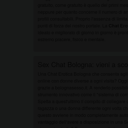
gratuito, come gratuito è quello dei primi me
neppure per quanto concerne il numero di ann
profili consultabili. Proprio l'assenza di limit
punti di forza del nostro portale. La
Chat Ero
ideato e migliorato di giorno in giorno è pron
estremo piacere, fisico e mentale.
Sex Chat Bologna: vieni a scop
Una Chat Erotica Bologna che consenta agli u
online con donne diverse a ogni visita? Ogg
grazie a bolognasesso.it. A renderlo possibil
strumento innovativo come il "sistema di corr
Spetta a quest'ultimo il compito di collegare
ragazza o una donna differente ogni volta ch
questo avviene in modo completamente autom
vantaggio dell'avere a disposizione in una