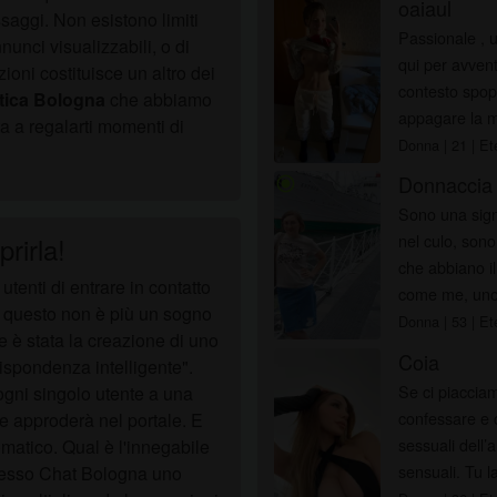
oaiaul
ssaggi. Non esistono limiti
Passionale , un
unci visualizzabili, o di
qui per avven
azioni costituisce un altro dei
contesto spopo
tica Bologna
che abbiamo
appagare la m
ta a regalarti momenti di
Donna
| 21
| Et
Donnaccia
radio_button_checked
Sono una sign
nel culo, sono
rirla!
che abbiano il
tenti di entrare in contatto
come me, uno 
i questo non è più un sogno
sede...
Donna
| 53
| Et
e è stata la creazione di uno
Coia
ispondenza intelligente".
Se ci piaccia
 ogni singolo utente a una
confessare e ce
e approderà nel portale. E
sessuali dell’
atico. Qual è l'innegabile
sensuali. Tu 
 Sesso Chat Bologna uno