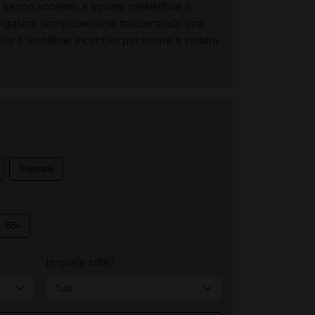
anno accanto, a trovare irresistibile il
ll'orgasmo semplicemente trascorrendo una
ita è un ottimo incentivo per venire a vedere
Shemale
55+
In quale città?