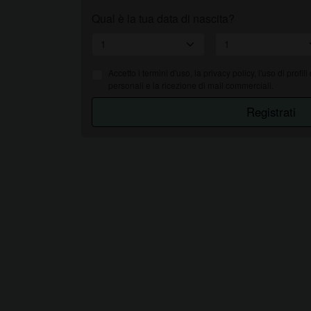
Qual è la tua data di nascita?
Accetto i
termini d'uso
, la privacy policy, l'uso di profili
personali e la ricezione di mail commerciali.
Registrati