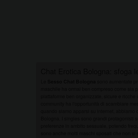
Chat Erotica Bologna: sfoga le
Le
Sesso Chat Bologna
sono aumentate prog
maschile ha ormai ben compreso come sia possi
piattaforme ben organizzate, sicure e ricche d
community ha l'opportunità di scambiare mes
quando siamo apparsi su internet, abbiamo co
Bologna. I singles sono grandi protagonisti su
preferenze in ambito sessuale, potendo frequ
sono anche molti maschi sposati che non si se