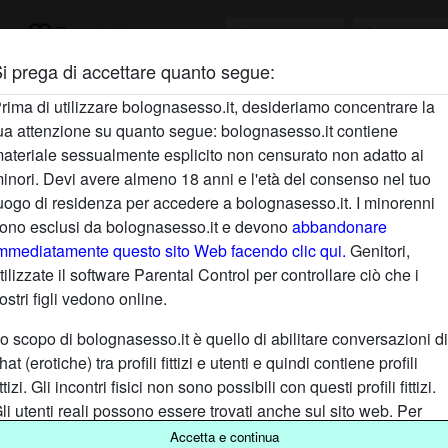
favorite_border
ca
Registrati
i prega di accettare quanto segue:
rima di utilizzare bolognasesso.it, desideriamo concentrare la
ua attenzione su quanto segue: bolognasesso.it contiene
ateriale sessualmente esplicito non censurato non adatto ai
inori. Devi avere almeno 18 anni e l'età del consenso nel tuo
uogo di residenza per accedere a bolognasesso.it. I minorenni
ono esclusi da bolognasesso.it e devono
abbandonare
mmediatamente questo sito Web facendo clic qui.
Genitori,
tilizzate il software Parental Control per controllare ciò che i
ostri figli vedono online.
llezze emiliane disponibili in chat
o scopo di bolognasesso.it è quello di abilitare conversazioni di
hat (erotiche) tra profili fittizi e utenti e quindi contiene profili
e belle ragazze sono gli elementi che più di altri conquistano ch
ittizi. Gli incontri fisici non sono possibili con questi profili fittizi.
po una Sesso Chat Bologna. Risiedi nella località emiliana, ma no
li utenti reali possono essere trovati anche sul sito web. Per
nline in compagnia di splendide bellezze, anch'esse situate nella
ifferenziare questi utenti, visita le
FAQ
.
Accetta e continua
trai farlo gratuitamente) a bolognasesso.it e iniziare a divertirti 