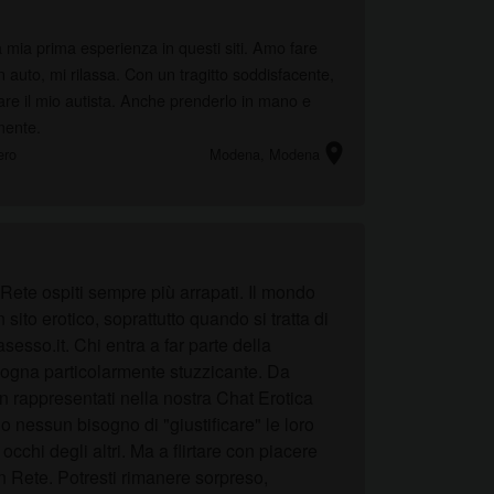
 mia prima esperienza in questi siti. Amo fare
in auto, mi rilassa. Con un tragitto soddisfacente,
e il mio autista. Anche prenderlo in mano e
mente.
location_on
ero
Modena
, Modena
ete ospiti sempre più arrapati. Il mondo
to erotico, soprattutto quando si tratta di
sesso.it. Chi entra a far parte della
ogna particolarmente stuzzicante. Da
n rappresentati nella nostra Chat Erotica
o nessun bisogno di "giustificare" le loro
hi degli altri. Ma a flirtare con piacere
in Rete. Potresti rimanere sorpreso,