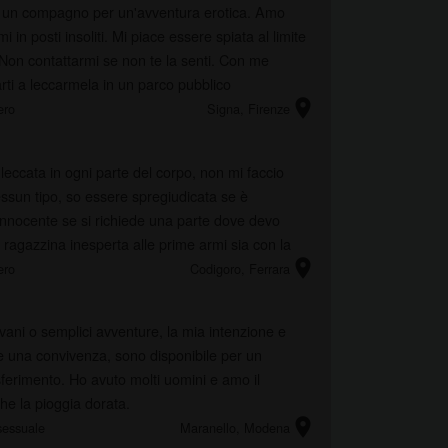
 un compagno per un'avventura erotica. Amo
mi in posti insoliti. Mi piace essere spiata al limite
. Non contattarmi se non te la senti. Con me
varti a leccarmela in un parco pubblico
location_on
ero
Signa
, Firenze
eccata in ogni parte del corpo, non mi faccio
ssun tipo, so essere spregiudicata se è
innocente se si richiede una parte dove devo
a ragazzina inesperta alle prime armi sia con la
location_on
 ...
ero
Codigoro
, Ferrara
ani o semplici avventure, la mia intenzione e
e una convivenza, sono disponibile per un
ferimento. Ho avuto molti uomini e amo il
e la pioggia dorata.
location_on
sessuale
Maranello
, Modena