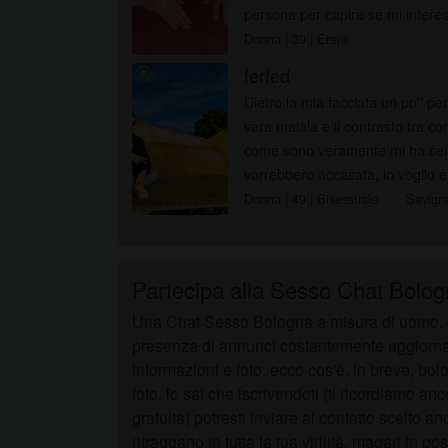
persona per capire se mi inter
qualcosa be...
Donna
| 39
| Etero
ferfed
radio_button_checked
Dietro la mia facciata un po'’ 
vera maiala e il contrasto tra com
come sono veramente mi ha semp
vorrebbero accasata, io voglio e
Donna
| 49
| Bisessuale
Savign
Partecipa alla Sesso Chat Bolog
Una Chat Sesso Bologna a misura di uomo, c
presenza di annunci costantemente aggiornati, 
informazioni e foto: ecco cos'è, in breve, bol
foto, lo sai che iscrivendoti (ti ricordiamo an
gratuita) potresti inviare al contatto scelto a
ritraggano in tutta la tua virilità, magari in p