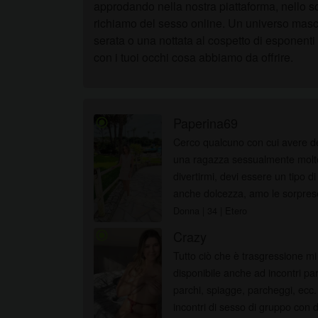
approdando nella nostra piattaforma, nello sco
richiamo del sesso online. Un universo masch
serata o una nottata al cospetto di esponent
con i tuoi occhi cosa abbiamo da offrire.
Paperina69
radio_button_checked
Cerco qualcuno con cui avere de
una ragazza sessualmente molto
divertirmi, devi essere un tipo 
anche dolcezza, amo le sorpres
Donna
| 34
| Etero
Crazy
radio_button_checked
Tutto ciò che è trasgressione mi
disponibile anche ad incontri part
parchi, spiagge, parcheggi, ecc
incontri di sesso di gruppo con du