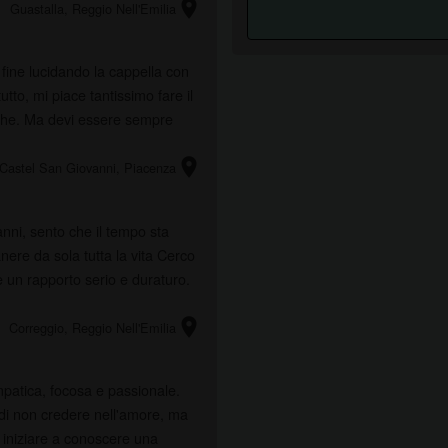
location_on
Guastalla
, Reggio Nell'Emilia
 fine lucidando la cappella con
utto, mi piace tantissimo fare il
che. Ma devi essere sempre
location_on
Castel San Giovanni
, Piacenza
ni, sento che il tempo sta
ere da sola tutta la vita Cerco
 un rapporto serio e duraturo.
location_on
Correggio
, Reggio Nell'Emilia
mpatica, focosa e passionale.
di non credere nell'amore, ma
 iniziare a conoscere una