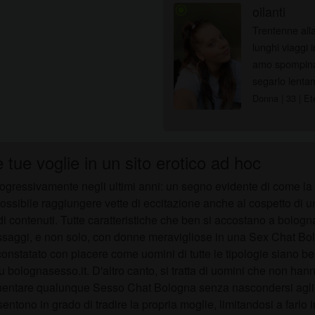
oilanti
radio_button_checked
Trentenne alla
lunghi viaggi 
amo spompinar
segarlo lenta
Donna
| 33
| Et
 tue voglie in un sito erotico ad hoc
ressivamente negli ultimi anni: un segno evidente di come la R
bile raggiungere vette di eccitazione anche al cospetto di un si
i contenuti. Tutte caratteristiche che ben si accostano a bologna
saggi, e non solo, con donne meravigliose in una Sex Chat Bol
nstatato con piacere come uomini di tutte le tipologie siano be
 bolognasesso.it. D'altro canto, si tratta di uomini che non hann
entare qualunque Sesso Chat Bologna senza nascondersi agli occ
ntono in grado di tradire la propria moglie, limitandosi a farlo 