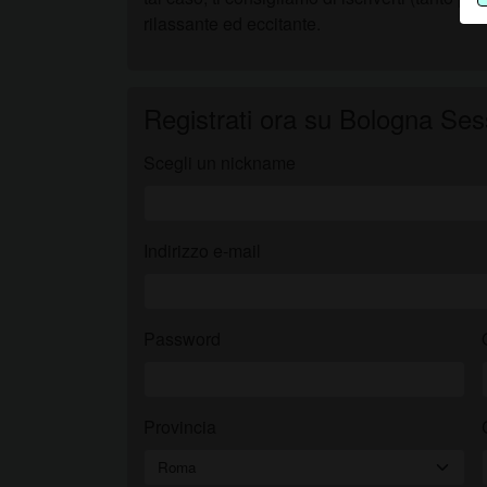
rilassante ed eccitante.
D
Registrati ora su Bologna Se
Scegli un nickname
Indirizzo e-mail
Password
Provincia