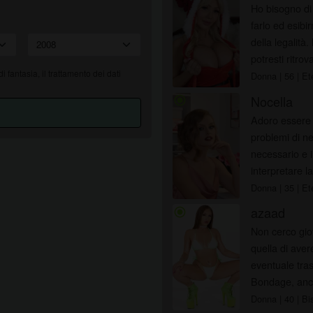
web o nei profili di fantasia potrebbero non essere membri
Ho bisogno di
effettivi di bolognasesso.it e che alcuni dati vengono forniti
farlo ed esibir
solo a scopo illustrativo.
della legalità
Riconosco che bolognasesso.it non effettua indagini sui
potresti ritro
precedenti dei suoi membri e che il sito Web non tenta
 di fantasia, il trattamento dei dati
Donna
| 56
| Et
altrimenti di verificare l'esattezza delle dichiarazioni rese dai
Nocella
radio_button_checked
suoi membri.
Adoro essere l
problemi di ne
necessario e 
interpretare l
masturbazione
Donna
| 35
| Et
azaad
radio_button_checked
Non cerco giov
quella di aver
eventuale tras
Bondage, anch
Donna
| 40
| Bi