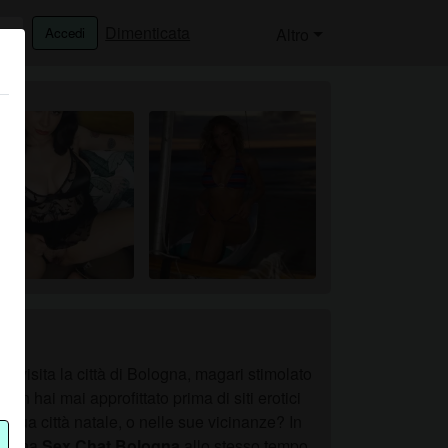
Dimenticata
Accedi
Altro
i visita la città di Bologna, magari stimolato
n hai mai approfittato prima di siti erotici
 tua città natale, o nelle sue vicinanze? In
con una
Sex Chat Bologna
allo stesso tempo