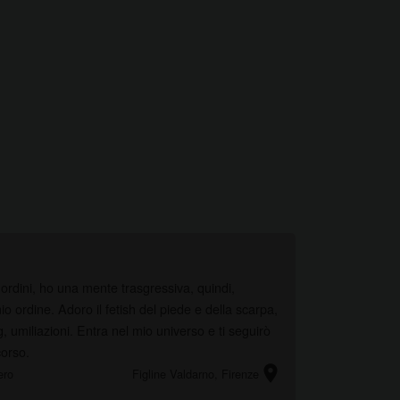
ordini, ho una mente trasgressiva, quindi,
io ordine. Adoro il fetish del piede e della scarpa,
g, umiliazioni. Entra nel mio universo e ti seguirò
corso.
location_on
ero
Figline Valdarno
, Firenze