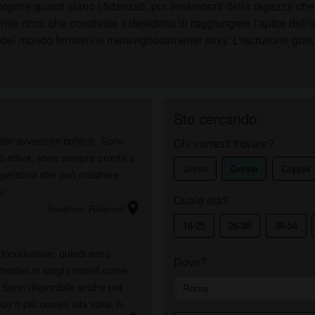
prire quanti siano i fidanzati, pur innamorati della ragazza che h
ile ricco che condivide il desiderio di raggiungere l'apice de
i del mondo femminile meravigliosamente sexy. L'iscrizione gratu
Sto cercando:
lle avventure bollenti. Sono
Chi vorresti trovare?
 attiva, sono sempre pronta a
Uomo
Donna
Coppia
di persona che può mostrare
e!
Quale età?
location_on
Ravenna
, Ravenna
18-25
26-35
36-54
 incuriosisce, quindi sono
Dove?
icolari in luoghi insoliti come
. Sono disponibile anche per
e o più uomini alla volta; h...