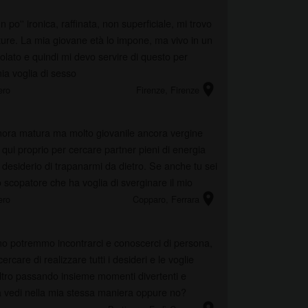
 po'' ironica, raffinata, non superficiale, mi trovo
ture. La mia giovane età lo impone, ma vivo in un
lato e quindi mi devo servire di questo per
ia voglia di sesso
location_on
ero
Firenze
, Firenze
ora matura ma molto giovanile ancora vergine
 qui proprio per cercare partner pieni di energia
 desiderio di trapanarmi da dietro. Se anche tu sei
scopatore che ha voglia di sverginare il mio
location_on
ero
Copparo
, Ferrara
mo potremmo incontrarci e conoscerci di persona,
rcare di realizzare tutti i desideri e le voglie
altro passando insieme momenti divertenti e
la vedi nella mia stessa maniera oppure no?