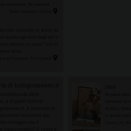
essa veramente. Se nascerà
location_on
Sesto Fiorentino
, Firenze
perbenista, nascondo un animo da
e appaio agli occhi degli altri e
re divertito un sacco! Tutti mi
ssere libera
location_on
ano sul Rubicone
, Forlì-Cesena
na di bolognasesso.it
fabsi
aratterizzata dalla
Mi piace dare 
e di profili ricchi di
obbedisci al m
ognasesso.it. A proposito di
strapon, fistin
cora come l'iscrizione sia
in questo per
nche immagini che ti
Donna
| 39
| Et
ose inequivocabili? E l'invio è