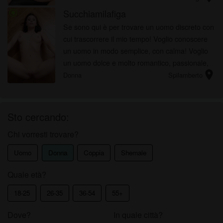
terminate succhiando un be...
Succhiamilafiga
radio_button_checked
Se sono qui è per trovare un uomo discreto con
cui trascorrere il mio tempo! Voglio conoscere
un uomo in modo semplice, con calma! Voglio
un uomo dolce e molto romantico, passionale,
location_on
spinto! Voglio qualcuno che parli di tutto e che
Donna
Spilamberto
non sia timido a ...
Sto cercando:
Chi vorresti trovare?
Uomo
Donna
Coppia
Shemale
Quale età?
18-25
26-35
36-54
55+
Dove?
In quale città?