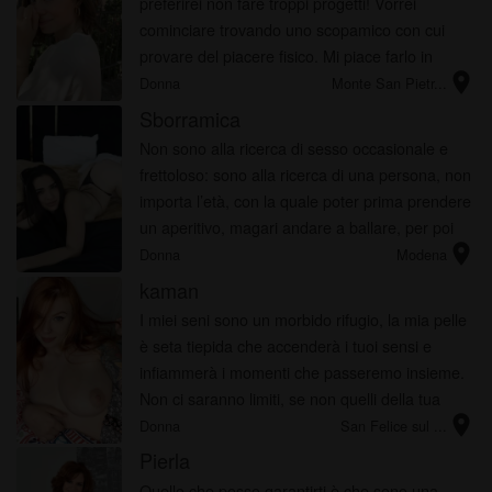
preferirei non fare troppi progetti! Vorrei
cominciare trovando uno scopamico con cui
provare del piacere fisico. Mi piace farlo in
location_on
posizioni originali, ne conosco qualcuna che ti
Donna
Monte San Pietr...
farebbe andare in estasi!
Sborramica
Non sono alla ricerca di sesso occasionale e
frettoloso: sono alla ricerca di una persona, non
importa l’età, con la quale poter prima prendere
un aperitivo, magari andare a ballare, per poi
location_on
finire la serata con del sano e buon sesso,
Donna
Modena
contattami s...
kaman
I miei seni sono un morbido rifugio, la mia pelle
è seta tiepida che accenderà i tuoi sensi e
infiammerà i momenti che passeremo insieme.
Non ci saranno limiti, se non quelli della tua
location_on
fantasia ? Saremo tu, io , che ne dici?
Donna
San Felice sul ...
Pierla
Quello che posso garantirti è che sono una