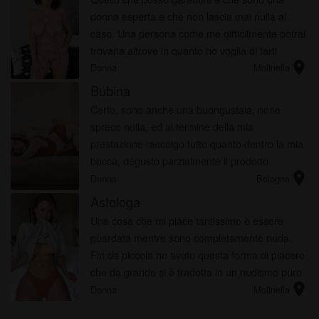
donna esperta e che non lascia mai nulla al
caso. Una persona come me difficilmente potrai
trovarla altrove in quanto ho voglia di farti
location_on
godere e farti sperimentare tutte quelle cose
Donna
Molinella
che altrimenti non prov...
Bubina
Certo, sono anche una buongustaia, none
spreco nulla, ed al termine della mia
prestazione raccolgo tutto quanto dentro la mia
bocca, degusto parzialmente il prodotto
location_on
ottenuto, inarco la schiena, un bel respiro e giù
Donna
Bologna
tutto, fino all’ultima goccia.
Astologa
Una cosa che mi piace tantissimo è essere
guardata mentre sono completamente nuda.
Fin da piccola ho avuto questa forma di piacere
che da grande si è tradotta in un nudismo puro
location_on
ed eccitante. A te cosa ti fa eccitare di più? Ti
Donna
Molinella
desidero tantissimo...