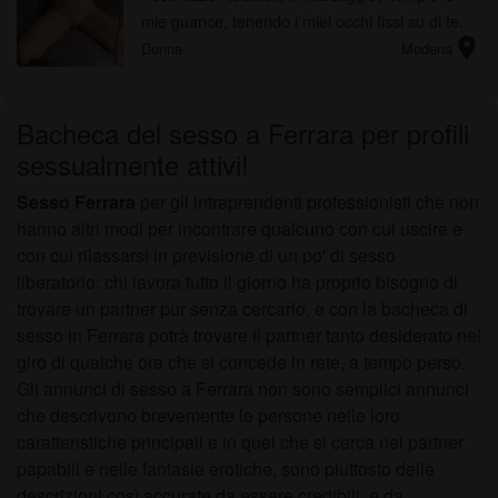
mie guance, tenendo i miei occhi fissi su di te.
location_on
Passo la mia lingua sull’asta arrivando fino al
Donna
Modena
glande e succhia...
Bacheca del sesso a Ferrara per profili
sessualmente attivi!
Sesso Ferrara
per gli intraprendenti professionisti che non
hanno altri modi per incontrare qualcuno con cui uscire e
con cui rilassarsi in previsione di un po' di sesso
liberatorio: chi lavora tutto il giorno ha proprio bisogno di
trovare un partner pur senza cercarlo, e con la bacheca di
sesso in Ferrara potrà trovare il partner tanto desiderato nel
giro di qualche ora che si concede in rete, a tempo perso.
Gli annunci di sesso a Ferrara non sono semplici annunci
che descrivono brevemente le persone nelle loro
caratteristiche principali e in quel che si cerca nei partner
papabili e nelle fantasie erotiche, sono piuttosto delle
descrizioni così accurate da essere credibili, e da