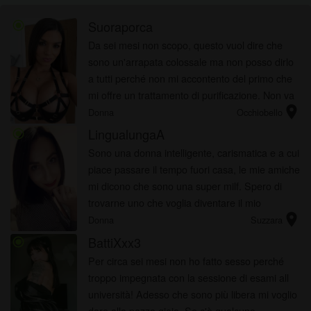
Suoraporca
radio_button_checked
Da sei mesi non scopo, questo vuol dire che
sono un'arrapata colossale ma non posso dirlo
a tutti perché non mi accontento del primo che
mi offre un trattamento di purificazione. Non va
location_on
bene l'acqua santa
Donna
Occhiobello
LingualungaA
radio_button_checked
Sono una donna intelligente, carismatica e a cui
piace passare il tempo fuori casa, le mie amiche
mi dicono che sono una super milf. Spero di
trovarne uno che voglia diventare il mio
location_on
scopamico abituale, Fatti sentire, no
Donna
Suzzara
perditempo, no a uomini che h...
BattiXxx3
radio_button_checked
Per circa sei mesi non ho fatto sesso perché
troppo impegnata con la sessione di esami all
università! Adesso che sono più libera mi voglio
dare alla pazza gioia. Se c'è qualcuno