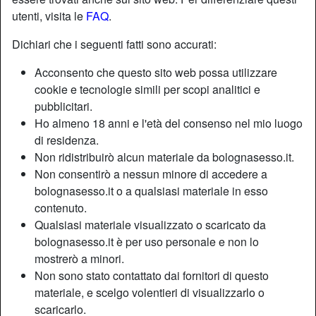
utenti, visita le
FAQ
.
radio_button_checked
Dichiari che i seguenti fatti sono accurati:
Acconsento che questo sito web possa utilizzare
cookie e tecnologie simili per scopi analitici e
pubblicitari.
Ho almeno 18 anni e l'età del consenso nel mio luogo
di residenza.
Non ridistribuirò alcun materiale da bolognasesso.it.
Non consentirò a nessun minore di accedere a
bolognasesso.it o a qualsiasi materiale in esso
contenuto.
Sesso a Ferrara online!
Qualsiasi materiale visualizzato o scaricato da
Sesso Ferrara
per fare del sesso in ogni posizione
bolognasesso.it è per uso personale e non lo
possibile e che viene in mente al momento, senza freni e
mostrerò a minori.
senza remore, in modo del tutto disinibito: ormai vivere il
Non sono stato contattato dai fornitori di questo
sesso in chat non è un qualcosa di limitante, non è più mal
materiale, e scelgo volentieri di visualizzarlo o
visto dai più, anzi chi fa del sesso in chat viene spesso
scaricarlo.