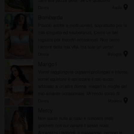
location_on
disponibile si faccia sentire anche subito
Donna
Asola
Bombarda
radio_button_checked
Piaccio anche a molti uomini, soprattutto per la
mia simpatia ed esuberanza. Cerco un bel
ragazzo per incontri occasionali. Non cerco
l’amore della mia vita, ma solo un uomo
location_on
simpatico, divertente e fantasioso con cui fare
Donna
Bologna
un po di sesso in santa pa...
Mango1
radio_button_checked
Vorrei raggiungere orgasmi prolungati e intensi,
vorrei squirtare e spruzzare il mio succo
addosso a un’altra donna, magari la moglie del
mio amante occasionale. Mi rendo conto di
location_on
avere delle fantasie perverse, ma è proprio
Donna
Modena
questo che mi rende una...
Mercy
radio_button_checked
Non lascio nulla al caso e conosco molti
giochetti con cui variare il sesso orale.
Accarezzo i testicoli, li massaggio, riempio le