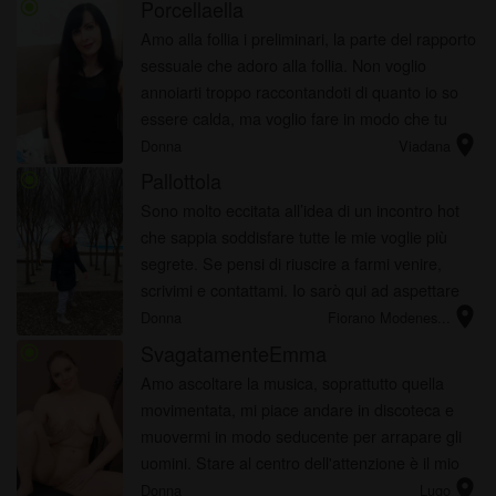
Porcellaella
radio_button_checked
Amo alla follia i preliminari, la parte del rapporto
sessuale che adoro alla follia. Non voglio
annoiarti troppo raccontandoti di quanto io so
essere calda, ma voglio fare in modo che tu
location_on
possa conoscere esattamente come io riesco a
Donna
Viadana
eccitarmi in ...
Pallottola
radio_button_checked
Sono molto eccitata all’idea di un incontro hot
che sappia soddisfare tutte le mie voglie più
segrete. Se pensi di riuscire a farmi venire,
scrivimi e contattami. Io sarò qui ad aspettare
location_on
che tu mi scrivi per organizzare questo incontro
Donna
Fiorano Modenes...
segret...
SvagatamenteEmma
radio_button_checked
Amo ascoltare la musica, soprattutto quella
movimentata, mi piace andare in discoteca e
muovermi in modo seducente per arrapare gli
uomini. Stare al centro dell'attenzione è il mio
location_on
obbiettivo. Quante notti ballando son poi
Donna
Lugo