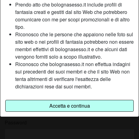
stimato e preso a modello per il coraggio e lo spirito di
Prendo atto che bolognasesso.it include profili di
iniziativa che lo contraddistinguono. Gli annunci per sesso
fantasia creati e gestiti dal sito Web che potrebbero
a Ferrara sono infatti piccanti e sempre briosi, e colpiscono
comunicare con me per scopi promozionali e di altro
nel segno tutti quelli che cercano avventure e amori
tipo.
passeggeri, carichi di eros e di voglia di lanciarsi in
Riconosco che le persone che appaiono nelle foto sul
avventure erotiche.
sito web o nei profili di fantasia potrebbero non essere
membri effettivi di bolognasesso.it e che alcuni dati
vengono forniti solo a scopo illustrativo.
Registrati ora su Bologna Sesso
Riconosco che bolognasesso.it non effettua indagini
sui precedenti dei suoi membri e che il sito Web non
Scegli un nickname
tenta altrimenti di verificare l'esattezza delle
dichiarazioni rese dai suoi membri.
Indirizzo e-mail
Accetta e continua
Password