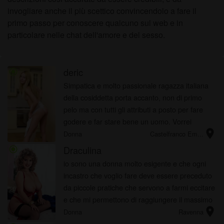
invogliare anche il più scettico convincendolo a fare il
primo passo per conoscere qualcuno sul web e in
particolare nelle chat dell'amore e del sesso.
deric
radio_button_checked
Simpatica e molto passionale ragazza italiana
della cosiddetta porta accanto, non di primo
pelo ma con tutti gli attributi a posto per fare
godere e far stare bene un uomo. Vorrei
location_on
approfondire con un bell'uomo qui
Donna
Castelfranco Em...
Draculina
radio_button_checked
io sono una donna molto esigente e che ogni
incastro che voglio fare deve essere preceduto
da piccole pratiche che servono a farmi eccitare
e che mi permettono di raggiungere il massimo
location_on
del piacere. Voglio che ogni singolo incastro sia
Donna
Ravenna
preceduto dall...