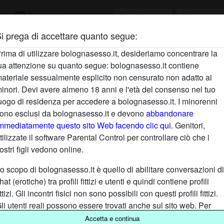
favorite_border
ca
Registrati
i prega di accettare quanto segue:
rima di utilizzare bolognasesso.it, desideriamo concentrare la
radio_button_checked
ua attenzione su quanto segue: bolognasesso.it contiene
ateriale sessualmente esplicito non censurato non adatto ai
inori. Devi avere almeno 18 anni e l'età del consenso nel tuo
uogo di residenza per accedere a bolognasesso.it. I minorenni
ono esclusi da bolognasesso.it e devono
abbandonare
mmediatamente questo sito Web facendo clic qui.
Genitori,
tilizzate il software Parental Control per controllare ciò che i
ostri figli vedono online.
a del sesso alla portata di tutti
o scopo di bolognasesso.it è quello di abilitare conversazioni di
hat (erotiche) tra profili fittizi e utenti e quindi contiene profili
iù famose dell'Emilia Romagna, sei stufo di passeggiare tra i port
ittizi. Gli incontri fisici non sono possibili con questi profili fittizi.
Bologna online. In particolare, a garantirti ore di grande piacere,
li utenti reali possono essere trovati anche sul sito web. Per
rrerà altro che spendere qualche minuto del tuo tempo per procede
ifferenziare questi utenti, visita le
FAQ
.
Accetta e continua
egolarmente. Avrai così occasione per individuare la donna che ti