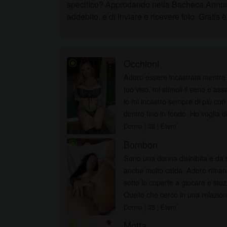
specifico? Approdando nella Bacheca Annunci T
addebito, e di inviare e ricevere foto. Gratis 
Occhioni
radio_button_checked
Adoro essere incastrata mentre m
tuo viso, mi stimoli il seno e ass
io mi incastro sempre di più con
dentro fino in fondo
Donna
| 38
| Etero
Bombon
radio_button_checked
Sono una donna disinibita e da
anche molto calda. Adoro rimanere per ore con il mio uomo
sotto le coperte a giocare e stuz
Quello che cerco in una relazione
mie...
Donna
| 35
| Etero
Motta
radio_button_checked