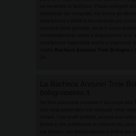
un centinaio di iscrizioni. Potrai collegarti all
solamente dal computer, ma anche da devic
smartphone o tablet è sicuramente più comodo,
momenti della giornata, sente il cazzo eccita
immediatamente avere a disposizione una "va
smartphone risponderà anche a improvvisi des
nostra
Bacheca Annunci Troie Bologna
a 
24.
La Bacheca Annunci Troie Bol
bolognasesso.it
Se trovi piacevole mostrare il tuo corpo all
loro volta presentare foto sensuali nella nostr
inviare i tuoi scatti preferiti, ancora una volta
timore è che pubblicarle su internet sia poco 
tua privacy, con bolognasesso.it andrai sul s