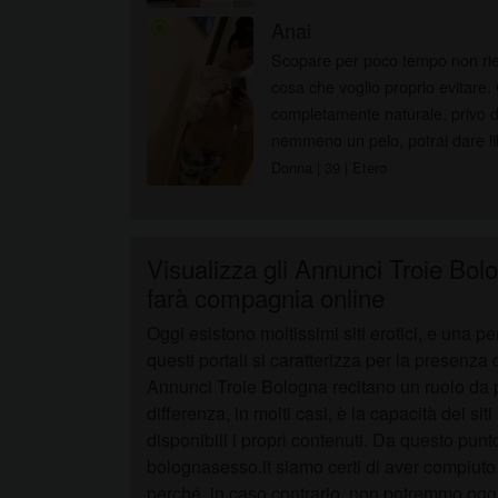
Anai
radio_button_checked
Scopare per poco tempo non ries
cosa che voglio proprio evitare. Con il mio corpo da favola
completamente naturale, privo d
nemmeno un pelo, potrai dare lib
seguire i...
Donna
| 39
| Etero
Visualizza gli Annunci Troie Bolo
farà compagnia online
Oggi esistono moltissimi siti erotici, e una p
questi portali si caratterizza per la presenza d
Annunci Troie Bologna recitano un ruolo da p
differenza, in molti casi, è la capacità dei sit
disponibili i propri contenuti. Da questo punto 
bolognasesso.it siamo certi di aver compiut
perché, in caso contrario, non potremmo ogg