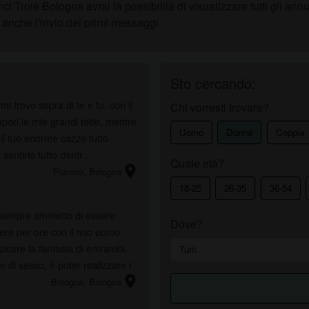
roie Bologna avrai la possibilità di visualizzare tutti gli annun
è anche l'invio dei primi messaggi.
Sto cercando:
i trovo sopra di te e tu, con il
Chi vorresti trovare?
apori le mie grandi tette, mentre
Uomo
Donna
Coppia
 il tuo enorme cazzo tutto
. Ho voglia di sentirlo tutto dentr...
Quale età?
location_on
Pianoro
, Bologna
18-25
26-35
36-54
 sempre ammetto di essere
Dove?
zicare la fantasia di entrambi.
 di sesso, è poter realizzare i
location_on
Bologna
, Bologna