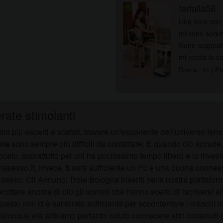
farfalla56
radio_button_checked
Una sera con 
mi sono sedut
Sono scappata
mi eccita la c
Donna
| 41
| Et
rate stimolanti
mini più esperti e scafati, trovare un'esponente dell'universo fe
gna
sono sempre più difficili da contattare. E quando ciò accade,
peccato, soprattutto per chi ha pochissimo tempo libero e lo inves
gnasesso.it, invece, ti sarà sufficiente un Pc e una buona conne
sesso. Gli Annunci Troie Bologna inseriti nella nostra piattaforma
citare ancora di più gli uomini che hanno scelto di iscriversi all
esto non ci è sembrato sufficiente per accontentare i maschi in
alunque età abbiamo pertanto voluto concedere altri contenuti gr