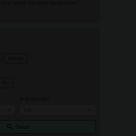
ci e i profili che vorrai senza alcun
Shemale
55+
In quale città?
Cerca
search