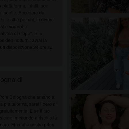
a piattaforma, infatti, non
e mobile. Accedere da
 e utile per chi, in diversi
rsi e vorrebbe
lvola di sfogo". E lo
ideri notturni: avrai la
tua disposizione 24 ore su
ogna di
e Troie Bologna che amano a
a piattaforma, sarai libero di
 gratuitamente. E se il tuo
sicuro, mettendo a rischio la
icuro. Fin dalla nostra prima