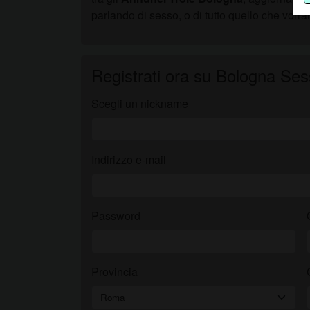
parlando di sesso, o di tutto quello che vorrai
D
Registrati ora su Bologna Se
Scegli un nickname
Indirizzo e-mail
Password
Provincia