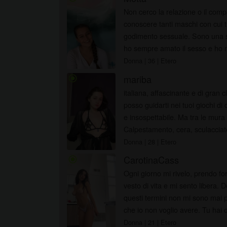
Non cerco la relazione o il comp
conoscere tanti maschi con cui tr
godimento sessuale. Sono una si
ho sempre amato il sesso e ho m
Donna
| 36
| Etero
mariba
radio_button_checked
italiana, affascinante e di gra
posso guidarti nei tuoi giochi 
e insospettabile. Ma tra le mura
Calpestamento, cera, sculacciat
Donna
| 28
| Etero
CarotinaCass
radio_button_checked
Ogni giorno mi rivelo, prendo fo
vesto di vita e mi sento libera. De
questi termini non mi sono mai pi
che io non voglio avere. Tu hai de
Donna
| 21
| Etero