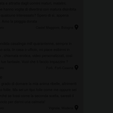
ta e attratta dagli uomini maturi, maialini,
he hanno voglia di divertirsi con matura disinibita
qualcuno interessato? Spero di sì, appena
. Amo la pioggia dorata
location_on
ero
Castel Maggiore
, Bologna
ndida casalinga milf quarantenne, sempre in
o sola. In casa o ufficio, mi piace esibirmi in
, chiamata erotica, video personalizzati, così
 tue fantasie. Vuoi che ti faccio impazzire ?
location_on
ero
Forlì
, Forlì-Cesena
e
 grado di domare la mia anima ribelle, altrimenti
 follie. Ma sei un tipo folle come me oppure sei
rché se fossi come la seconda scelta, saresti il
ancio per darmi una calmata!
location_on
ero
Vignola
, Modena