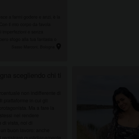
ce a farmi godere e anzi, è la
i imperfezioni e senza
ero sfogo alla tua fantasia o
location_on
Sasso Marconi
, Bologna
gna scegliendo chi ti
ercentuale non indifferente di
i piattaforme in cui gli
rotagonista. Ma a fare la
i stessi nel rendere
di vista, noi di
o un buon lavoro: anche
i registrare quotidianamente