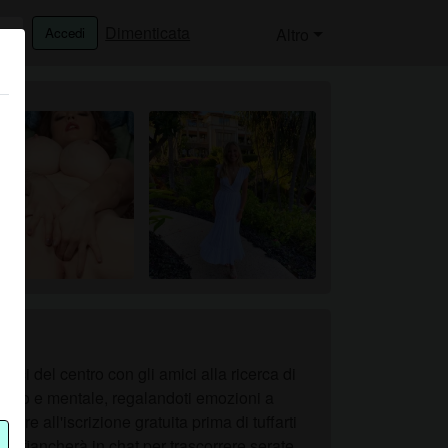
Dimenticata
Accedi
Altro
ici del centro con gli amici alla ricerca di
 fisico e mentale, regalandoti emozioni a
re all'iscrizione gratuita prima di tuffarti
 affiancherà in chat per trascorrere serate