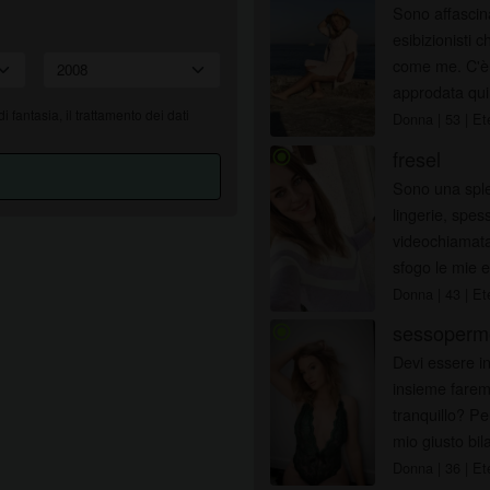
web o nei profili di fantasia potrebbero non essere membri
Sono affascina
effettivi di bolognasesso.it e che alcuni dati vengono forniti
esibizionisti c
solo a scopo illustrativo.
come me. C'è 
Riconosco che bolognasesso.it non effettua indagini sui
approdata qui
precedenti dei suoi membri e che il sito Web non tenta
 di fantasia, il trattamento dei dati
Donna
| 53
| Et
altrimenti di verificare l'esattezza delle dichiarazioni rese dai
fresel
radio_button_checked
suoi membri.
Sono una sple
lingerie, spess
videochiamata 
sfogo le mie e
Donna
| 43
| Et
sessoperm
radio_button_checked
Devi essere in
insieme faremo
tranquillo? Pe
mio giusto bil
Donna
| 36
| Et