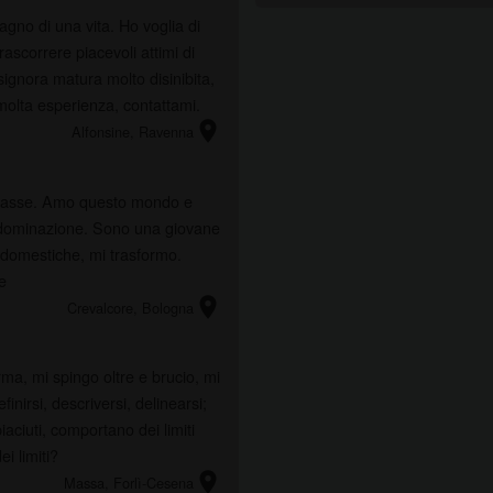
agno di una vita. Ho voglia di
ascorrere piacevoli attimi di
gnora matura molto disinibita,
olta esperienza, contattami.
location_on
Alfonsine
, Ravenna
n classe. Amo questo mondo e
di dominazione. Sono una giovane
 domestiche, mi trasformo.
e
location_on
Crevalcore
, Bologna
rma, mi spingo oltre e brucio, mi
finirsi, descriversi, delinearsi;
aciuti, comportano dei limiti
i limiti?
location_on
Massa
, Forlì-Cesena