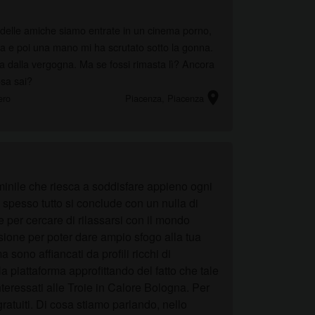
delle amiche siamo entrate in un cinema porno,
a e poi una mano mi ha scrutato sotto la gonna.
 dalla vergogna. Ma se fossi rimasta lì? Ancora
osa sai?
location_on
ero
Piacenza
, Piacenza
mminile che riesca a soddisfare appieno ogni
 spesso tutto si conclude con un nulla di
te per cercare di rilassarsi con il mondo
ssione per poter dare ampio sfogo alla tua
 sono affiancati da profili ricchi di
a piattaforma approfittando del fatto che tale
teressati alle Troie in Calore Bologna. Per
atuiti. Di cosa stiamo parlando, nello