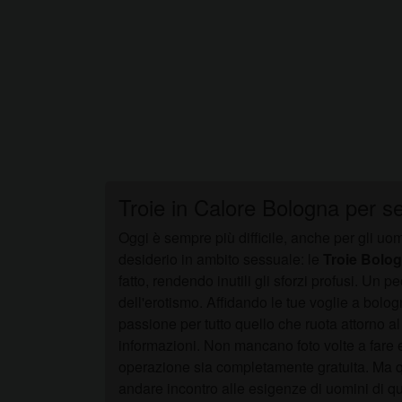
Troie in Calore Bologna per se
Oggi è sempre più difficile, anche per gli uo
desiderio in ambito sessuale: le
Troie Bolo
fatto, rendendo inutili gli sforzi profusi. Un 
dell'erotismo. Affidando le tue voglie a bolo
passione per tutto quello che ruota attorno al 
informazioni. Non mancano foto volte a fare ec
operazione sia completamente gratuita. Ma qu
andare incontro alle esigenze di uomini di qu