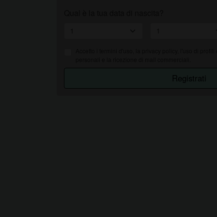
Qual è la tua data di nascita?
Accetto i
termini d'uso
, la privacy policy, l'uso di profili
personali e la ricezione di mail commerciali.
Registrati